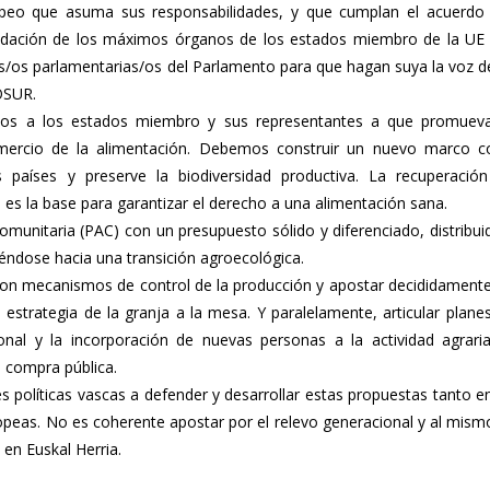
peo que asuma sus responsabilidades, y que cumplan el acuerdo 
lidación de los máximos órganos de los estados miembro de la UE 
/os parlamentarias/os del Parlamento para que hagan suya la voz de 
OSUR.
s a los estados miembro y sus representantes a que promuevan
mercio de la alimentación. Debemos construir un nuevo marco co
s países y preserve la biodiversidad productiva. La recuperación
 es la base para garantizar el derecho a una alimentación sana.
Comunitaria (PAC) con un presupuesto sólido y diferenciado, distribui
iéndose hacia una transición agroecológica.
con mecanismos de control de la producción y apostar decididamente 
a estrategia de la granja a la mesa. Y paralelamente, articular pla
onal y la incorporación de nuevas personas a la actividad agrari
a compra pública.
políticas vascas a defender y desarrollar estas propuestas tanto e
opeas. No es coherente apostar por el relevo generacional y al mis
 en Euskal Herria.