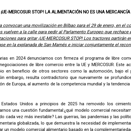
¡UE-MERCOSUR STOP! LA ALIMENTACIÓN NO ES UNA MERCANCÍA
 convocan una movilización en Bilbao para el 29 de enero, en el co
res vuelven a la calle para pedir al Parlamento Europeo que rechace
aciones para gritar ¡UE-MERCOSUR STOP! Los tractores partirán e
rase en la explanada de San Mamés e iniciar conjuntamente el recorr
rarias en 2024 denunciamos con firmeza el programa de libre come
negociaciones de libre comercio entre la UE y MERCOSUR. Este acu
 en beneficio de otros sectores como la automoción, bajo el p
. Sin embargo, resulta contradictorio que nuevamente se profundic
ción de Europa, al aumento de la competencia mundial y la tendencia
ó Estados Unidos a principios de 2025 ha removido los cimient
tearnos una cuestión fundamental:¿qué modelo comercial necesita
o cada vez más inestable? Las guerras, las pandemias y las políti
alimentaria globalizada, lo que demuestra la necesidad de implemen
cular un modelo comercial alimentario basado en la complementarieda