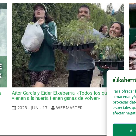
Para ofrecer 
e
Aitor García y Eider Etxeberria: «Todos los que
Gre
almacenar y/o
vienen a la huerta tienen ganas de volver»
nue
procesar dat
en 
2025 - JUN - 17
WEBMASTER
especiales qu
afectar negat
Ac