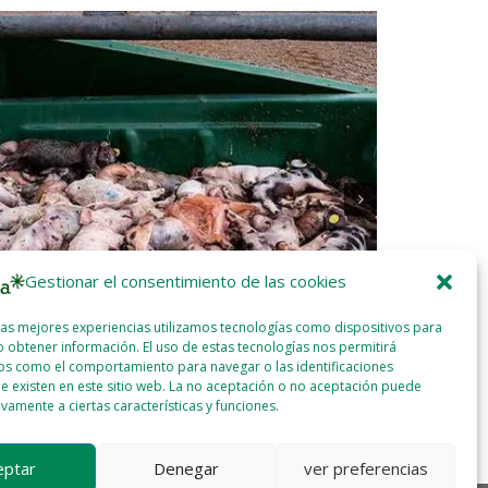
Gestionar el consentimiento de las cookies
las mejores experiencias utilizamos tecnologías como dispositivos para
enpeace se opone «de forma contundente» al
Una concent
 obtener información. El uso de estas tecnologías nos permitirá
vo macroproyecto de matadero de Cárnicas Iruña
participante
os como el comportamiento para navegar o las identificaciones
Navarra
2025 - JUN
e existen en este sitio web. La no aceptación o no aceptación puede
2025 - JUN - 17
WEBMASTER
ivamente a ciertas características y funciones.
eptar
Denegar
ver preferencias