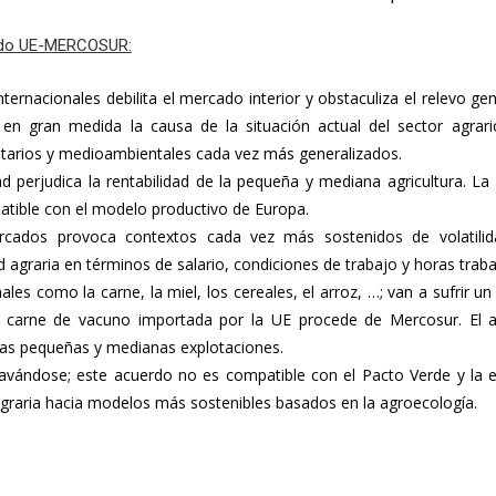
rdo UE-MERCOSUR:
ternacionales debilita el mercado interior y obstaculiza el relevo gene
en gran medida la causa de la situación actual del sector agrario
itarios y medioambientales cada vez más generalizados.
 perjudica la rentabilidad de la pequeña y mediana agricultura. La
atible con el modelo productivo de Europa.
cados provoca contextos cada vez más sostenidos de volatilidad
 agraria en términos de salario, condiciones de trabajo y horas traba
ales como la carne, la miel, los cereales, el arroz, …; van a sufrir u
a carne de vacuno importada por la UE procede de Mercosur. El 
las pequeñas y medianas explotaciones.
gravándose; este acuerdo no es compatible con el Pacto Verde y la e
 agraria hacia modelos más sostenibles basados en la agroecología.