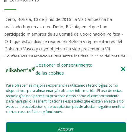
Derio, Bizkaia, 10 de junio de 2016 La Vía Campesina ha
realizado hoy un acto en Derio, Bizkaia, en el que han
participado miembros de su Comité de Coordinación Política -
CCI- que estos días se reunen en Bizkaia y representantes del
Gobierno Vasco y cuyo objetivo ha sido presentar la VII
Conferencia Internacional que entre los dias 15 y 24 del mes de
julio de 2017 se desarrollará en...
Gestionar el consentimiento
de las cookies
Read More >>
Para ofrecer las mejores experiencias utilizamos tecnologías como
dispositivos para almacenar y/o obtener información. El uso de estas
tecnologías nos permitirá procesar datos como el comportamiento
para navegar o las identificaciones especiales que existen en este sitio
web. La no aceptación o no aceptación puede afectar negativamente a
Prev
1
2
3
4
5
ciertas características y funciones.
…
13
Next
Aceptar