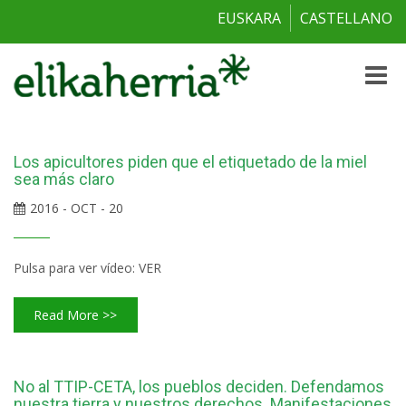
EUSKARA
CASTELLANO
Toggle
naviga
Los apicultores piden que el etiquetado de la miel
sea más claro
2016 - OCT - 20
Pulsa para ver vídeo: VER
Read More >>
No al TTIP-CETA, los pueblos deciden. Defendamos
nuestra tierra y nuestros derechos. Manifestaciones