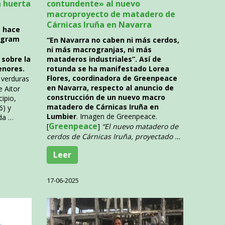
a huerta
contundente» al nuevo
macroproyecto de matadero de
Cárnicas Iruña en Navarra
ó hace
tagram
“En Navarra no caben ni más cerdos,
ni más macrogranjas, ni más
sobre la
mataderos industriales”. Así de
enores.
rotunda se ha manifestado Lorea
Flores, coordinadora de Greenpeace
 verduras
en Navarra, respecto al anuncio de
e Aitor
construcción de un nuevo macro
cipio,
matadero de Cárnicas Iruña en
6) y
Lumbier
. Imagen de Greenpeace.
da …
Greenpeace
[
]
“El nuevo matadero de
cerdos de Cárnicas Iruña, proyectado …
Leer
17-06-2025