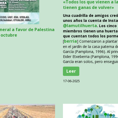
«Todos los que vienen a l
tienen ganas de volver»
Una cuadrilla de amigos cre
unos años la cuenta de Ins
@lamutilhuerta
. Los cinco
neral a favor de Palestina
miembros tienen una huerta 
e octubre
que cuentan todos los porm
berria
[
] Comenzaron a plantar
en el jardín de la casa paterna d
García (Pamplona, 1996). Al prin
Eider Etxeberria (Pamplona, 199
García eran solos, pero ensegui
5
Leer
17-06-2025