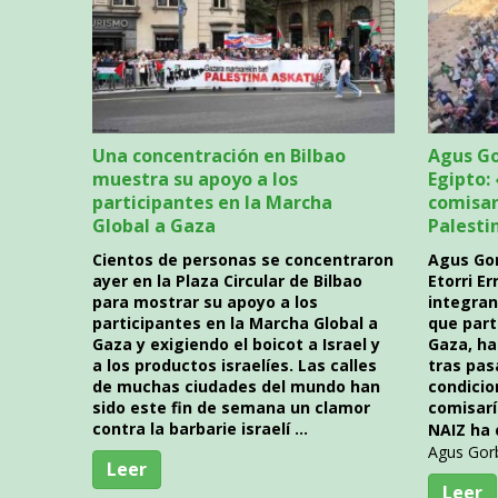
Una concentración en Bilbao
Agus Go
muestra su apoyo a los
Egipto:
participantes en la Marcha
comisar
Global a Gaza
Palesti
Cientos de personas se concentraron
Agus Gor
ayer en la Plaza Circular de Bilbao
Etorri E
para mostrar su apoyo a los
integran
participantes en la Marcha Global a
que part
Gaza y exigiendo el boicot a Israel y
Gaza, ha
a los productos israelíes. Las calles
tras pas
de muchas ciudades del mundo han
condicio
sido este fin de semana un clamor
comisarí
contra la barbarie israelí …
NAIZ ha 
Agus Gor
Leer
Leer