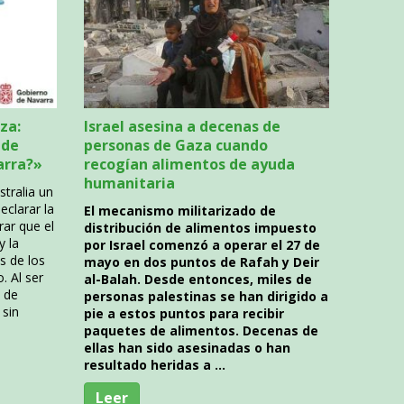
za:
Israel asesina a decenas de
 de
personas de Gaza cuando
arra?»
recogían alimentos de ayuda
humanitaria
stralia un
eclarar la
El mecanismo militarizado de
rar que el
distribución de alimentos impuesto
y la
por Israel comenzó a operar el 27 de
s de los
mayo en dos puntos de Rafah y Deir
 Al ser
al-Balah. Desde entonces, miles de
o de
personas palestinas se han dirigido a
 sin
pie a estos puntos para recibir
paquetes de alimentos. Decenas de
ellas han sido asesinadas o han
resultado heridas a …
Leer