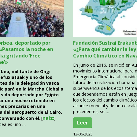
rbea, deportado por
Fundación Sustrai Erakunt
 «Pasamos la noche en
«¿Para qué cambiar la ley
ía gritando ‘Free
Cambio Climático en Nav
ne’»
En junio de 2016, se inició en Au
movimiento internacional para d
bea, militante de Ongi
Emergencia Climática al conside
rrefuxiatuak y uno de los
futuro de la civilización humana 
tes de la delegación vasca
supervivencia de los ecosistema
icipará en la Marcha Global a
que dependemos están en juego.
 sido deportado por Egipto
los efectos del cambio climátic
ar una noche retenido en
alcance mundial y de una escala
nes precarias en una
precedentes, se …
a del aeropuerto de El Cairo.
naiz:
conversado con él
. [
]
Leer
bea es uno …
13-06-2025