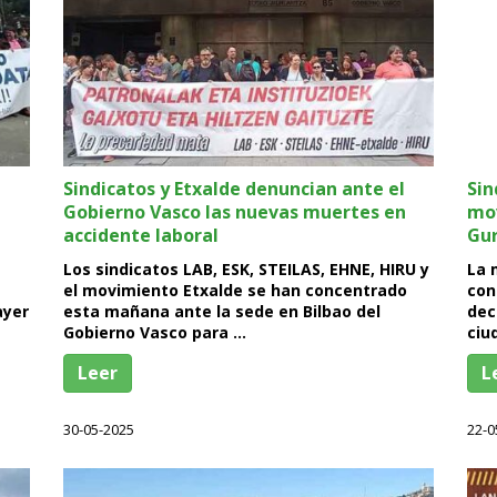
Sindicatos y Etxalde denuncian ante el
Sin
Gobierno Vasco las nuevas muertes en
mov
accidente laboral
Gur
Los sindicatos LAB, ESK, STEILAS, EHNE, HIRU y
La 
el movimiento Etxalde se han concentrado
con
ayer
esta mañana ante la sede en Bilbao del
dec
Gobierno Vasco para …
ciu
Leer
L
30-05-2025
22-0