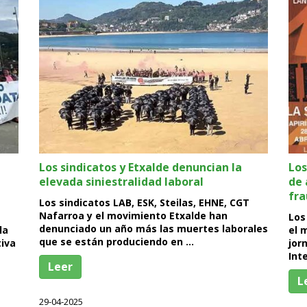
Los sindicatos y Etxalde denuncian la
Los
elevada siniestralidad laboral
de 
fra
Los sindicatos LAB, ESK, Steilas, EHNE, CGT
Nafarroa y el movimiento Etxalde han
Los
denunciado un año más las muertes laborales
la
el 
que se están produciendo en …
tiva
jor
Int
Leer
L
29-04-2025