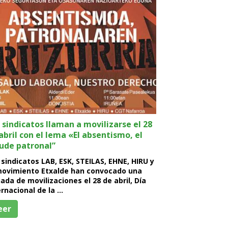
 sindicatos llaman a movilizarse el 28
abril con el lema «El absentismo, el
ude patronal”
 sindicatos LAB, ESK, STEILAS, EHNE, HIRU y
movimiento Etxalde han convocado una
nada de movilizaciones el 28 de abril, Día
ernacional de la …
eer