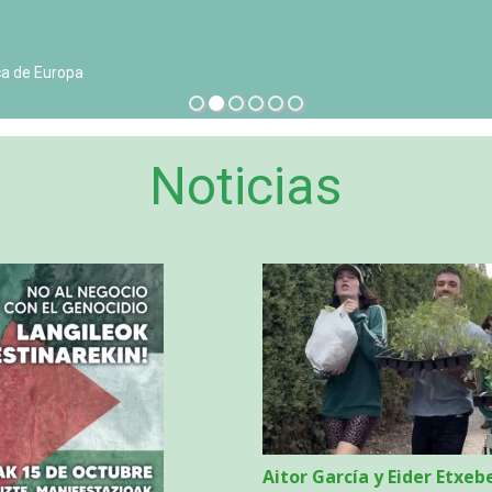
Noticias
Aitor García y Eider Etxebe