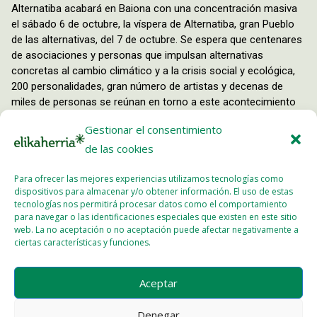
Alternatiba acabará en Baiona con una concentración masiva
el sábado 6 de octubre, la víspera de Alternatiba, gran Pueblo
de las alternativas, del 7 de octubre. Se espera que centenares
de asociaciones y personas que impulsan alternativas
concretas al cambio climático y a la crisis social y ecológica,
200 personalidades, gran número de artistas y decenas de
miles de personas se reúnan en torno a este acontecimiento
que convertirá el centro de Baiona durante un fin de semana
Gestionar el consentimiento
en capital de las alternativas y de la resistencia al trastorno
de las cookies
climático (https://bizimugi.eu/alternatiba ). Cuando es
inminente la publicación del informe especial denominado
Para ofrecer las mejores experiencias utilizamos tecnologías como
Informe 1,5°C, encargado por la COP21, esta gran
dispositivos para almacenar y/o obtener información. El uso de estas
movilización ciudadana será la ocasión de lanzar un
tecnologías nos permitirá procesar datos como el comportamiento
llamamiento…
para navegar o las identificaciones especiales que existen en este sitio
web. La no aceptación o no aceptación puede afectar negativamente a
ciertas características y funciones.
Leer más
Aceptar
Denegar