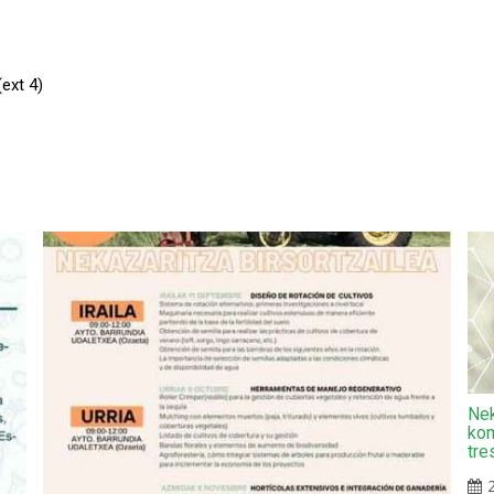
ext 4)
Nek
kom
tre