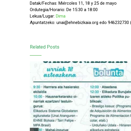
Datak/Fechas: Miércoles 11, 18 y 25 de mayo
Ordutegia/Horario: De 15:30 a 18:00
Lekua/Lugar:
Dima
Apuntatzeko: unai@ehnebizkaia.org edo 946232730 (
Related Posts