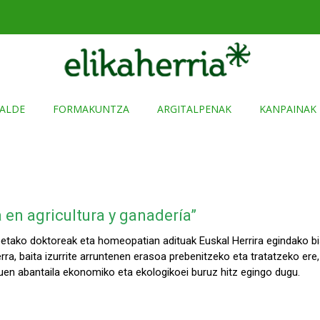
ALDE
FORMAKUNTZA
ARGITALPENAK
KANPAINAK
 en agricultura y ganadería”
tako doktoreak eta homeopatian adituak Euskal Herrira egindako bi
erra, baita izurrite arruntenen erasoa prebenitzeko eta tratatzeko ere
en abantaila ekonomiko eta ekologikoei buruz hitz egingo dugu.