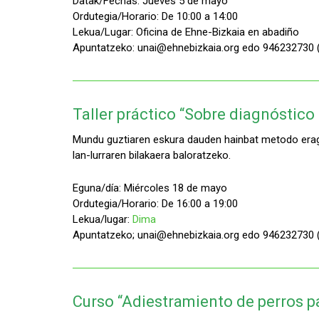
Datak/Fechas: Jueves 5 de mayo
Ordutegia/Horario: De 10:00 a 14:00
Lekua/Lugar: Oficina de Ehne-Bizkaia en abadiño
Apuntatzeko: unai@ehnebizkaia.org edo 946232730 (
Taller práctico “Sobre diagnóstico 
Mundu guztiaren eskura dauden hainbat metodo eragink
lan-lurraren bilakaera baloratzeko.
Eguna/día: Miércoles 18 de mayo
Ordutegia/Horario: De 16:00 a 19:00
Lekua/lugar:
Dima
Apuntatzeko; unai@ehnebizkaia.org edo 946232730 (
Curso “Adiestramiento de perros p