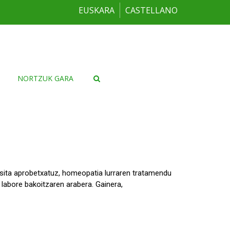
EUSKARA
CASTELLANO
NORTZUK GARA
sita aprobetxatuz, homeopatia lurraren tratamendu
, labore bakoitzaren arabera. Gainera,