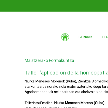
BERRIAK
ETX
Maiatzerako Formakuntza
Taller “aplicación de la homeopatía
Niurka Meneses Morenok (Kuba), Zientzia Biomedikoe
eta kontserbaziorako nola erabili aztertuko dugu tail
Agrohomeopatiak nekazaritzan eta abeltzaintzan ditu
Tallerista/Emailea:
Niurka Meneses Moreno (Cuba)