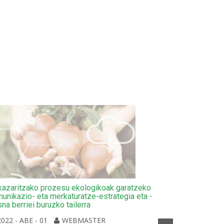
azaritzako prozesu ekologikoak garatzeko
unikazio- eta merkaturatze-estrategia eta -
sna berriei buruzko tailerra
2022 - ABE - 01
WEBMASTER