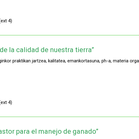
ext 4)
de la calidad de nuestra tierra”
or praktikan jartzea, kalitatea, emankortasuna, ph-a, materia organik
ext 4)
astor para el manejo de ganado”