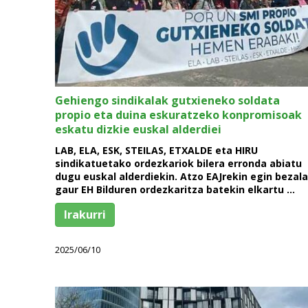
Gehiengo sindikalak gutxieneko soldata
propio eta duina eskuratzeko konpromisoak
eskatu dizkie euskal alderdiei
LAB, ELA, ESK, STEILAS, ETXALDE eta HIRU
sindikatuetako ordezkariok bilera erronda abiatu
dugu euskal alderdiekin. Atzo EAJrekin egin bezala
gaur EH Bilduren ordezkaritza batekin elkartu …
Irakurri
2025/06/10