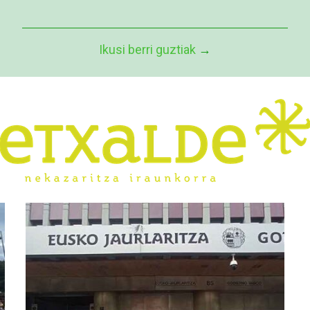
Ikusi berri guztiak
→