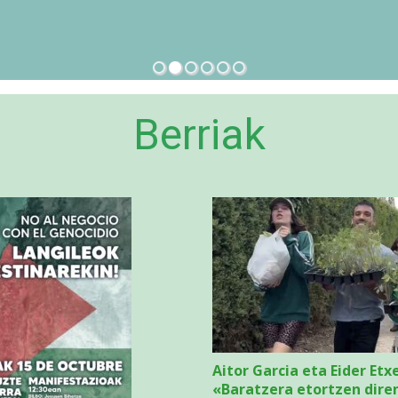
Berriak
Aitor Garcia eta Eider Etx
«Baratzera etortzen dire