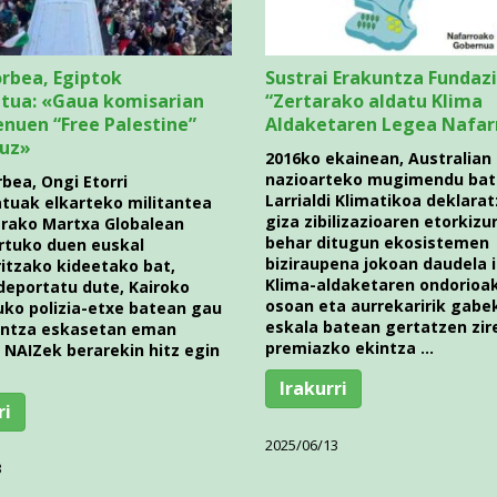
rbea, Egiptok
Sustrai Erakuntza Fundazi
tua: «Gaua komisarian
“Zertarako aldatu Klima
enuen “Free Palestine”
Aldaketaren Legea Nafar
uz»
2016ko ekainean, Australian
nazioarteko mugimendu bat 
bea, Ongi Etorri
Larrialdi Klimatikoa deklara
atuak elkarteko militantea
giza zibilizazioaren etorkizu
rako Martxa Globalean
behar ditugun ekosistemen
rtuko duen euskal
biziraupena jokoan daudela ir
itzako kideetako bat,
Klima-aldaketaren ondorio
deportatu dute, Kairoko
osoan eta aurrekaririk gabe
uko polizia-etxe batean gau
eskala batean gertatzen zir
intza eskasetan eman
premiazko ekintza …
 NAIZek berarekin hitz egin
Irakurri
ri
2025/06/13
3