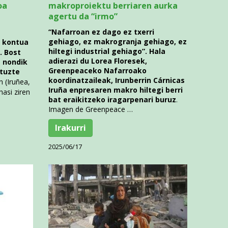
oa
makroproiektu berriaren aurka
agertu da “irmo”
“Nafarroan ez dago ez txerri
gehiago, ez makrogranja gehiago, ez
 kontua
hiltegi industrial gehiago”. Hala
. Bost
adierazi du Lorea Floresek,
a nondik
Greenpeaceko Nafarroako
ituzte
koordinatzaileak, Irunberrin Cárnicas
n (Iruñea,
Iruña enpresaren makro hiltegi berri
hasi ziren
bat eraikitzeko iragarpenari buruz
.
Imagen de Greenpeace …
Irakurri
2025/06/17