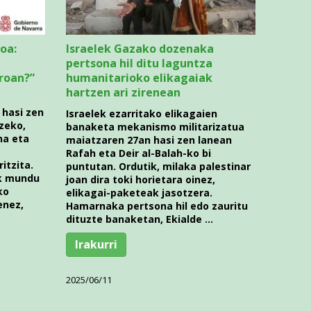
oa:
Israelek Gazako dozenaka
pertsona hil ditu laguntza
roan?”
humanitarioko elikagaiak
hartzen ari zirenean
hasi zen
Israelek ezarritako elikagaien
tzeko,
banaketa mekanismo militarizatua
na eta
maiatzaren 27an hasi zen lanean
Rafah eta Deir al-Balah-ko bi
itzita.
puntutan. Ordutik, milaka palestinar
ak mundu
joan dira toki horietara oinez,
ko
elikagai-paketeak jasotzera.
enez,
Hamarnaka pertsona hil edo zauritu
dituzte banaketan, Ekialde …
Irakurri
2025/06/11