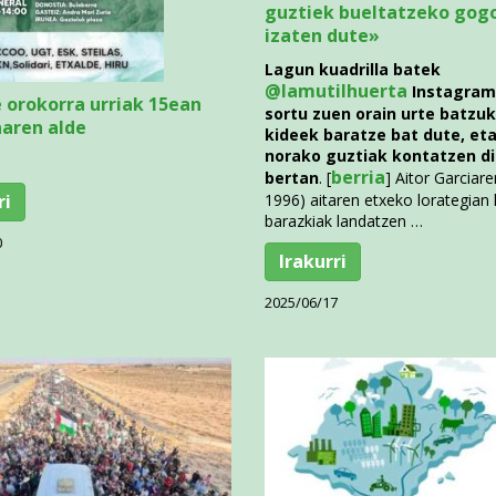
guztiek bueltatzeko gog
izaten dute»
Lagun kuadrilla batek
@lamutilhuerta
Instagram
 orokorra urriak 15ean
sortu zuen orain urte batzuk
naren alde
kideek baratze bat dute, et
norako guztiak kontatzen d
berria
bertan
. [
] Aitor Garciare
ri
1996) aitaren etxeko lorategian 
barazkiak landatzen …
0
Irakurri
2025/06/17