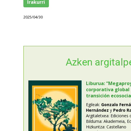
Irakurri
2025/04/30
Azken argital
Liburua: “Megapro
corporativa global
transición ecosocia
Egileak:
Gonzalo Fern
Hernández
y
Pedro R
Argitaletxea: Ediciones 
Bilduma: Akademeia, E
Hizkuntza: Castellano