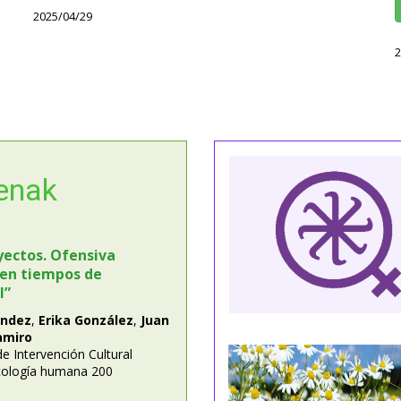
2025/04/29
2
penak
yectos. Ofensiva
 en tiempos de
l”
ández
,
Erika González
,
Juan
amiro
de Intervención Cultural
cología humana 200