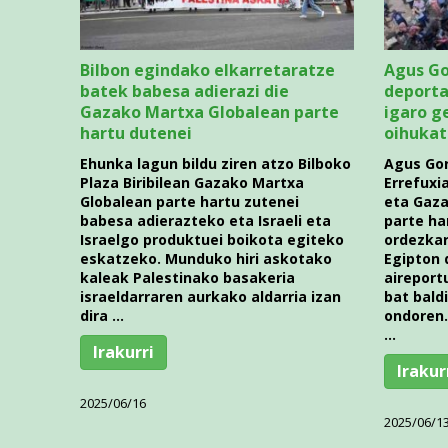
Bilbon egindako elkarretaratze
Agus Go
batek babesa adierazi die
deporta
Gazako Martxa Globalean parte
igaro g
hartu dutenei
oihukat
Ehunka lagun bildu ziren atzo Bilboko
Agus Gor
Plaza Biribilean Gazako Martxa
Errefuxi
Globalean parte hartu zutenei
eta Gaza
babesa adierazteko eta Israeli eta
parte ha
Israelgo produktuei boikota egiteko
ordezkar
eskatzeko. Munduko hiri askotako
Egipton 
kaleak Palestinako basakeria
aireport
israeldarraren aurkako aldarria izan
bat bald
dira …
ondoren.
…
Irakurri
Irakur
2025/06/16
2025/06/1