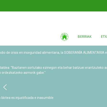
BERRIAK
ETX