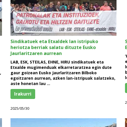
Sindikatuek eta Etxaldek lan istripuko
heriotza berriak salatu dituzte Eusko
Jaurlaritzaren aurrean
LAB, ESK, STEILAS, EHNE, HIRU sindikatuek eta
Etxalde mugimenduak elkarretaratzea egin dute
,
gaur goizean Eusko Jaurlaritzaren Bilboko
egoitzaren aurrean, azken lan-istripuak salatzeko,
aste honetan lau …
Irakurri
2
2025/05/30