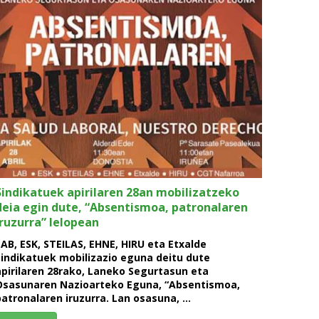
Sindikatuek apirilaren 28an mobilizatzeko
deia egin dute, “Absentismoa, patronalaren
iruzurra” lelopean
LAB, ESK, STEILAS, EHNE, HIRU eta Etxalde
sindikatuek mobilizazio eguna deitu dute
apirilaren 28rako, Laneko Segurtasun eta
Osasunaren Nazioarteko Eguna, “Absentismoa,
patronalaren iruzurra. Lan osasuna, …