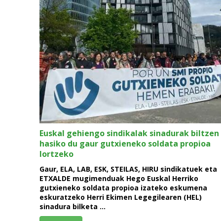
Euskal gehiengo sindikalak sinadurak biltzen
hasiko du gaur gutxieneko soldata propioa
lortzeko
Gaur, ELA, LAB, ESK, STEILAS, HIRU sindikatuek eta
ETXALDE mugimenduak Hego Euskal Herriko
gutxieneko soldata propioa izateko eskumena
eskuratzeko Herri Ekimen Legegilearen (HEL)
sinadura bilketa …