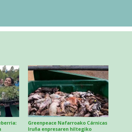
eberria:
Greenpeace Nafarroako Cárnicas
n
Iruña enpresaren hiltegiko