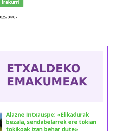
Irakurri
025/04/07
Alazne Intxauspe: «Elikadurak
bezala, sendabelarrek ere tokian
tokikoak izan behar dute»