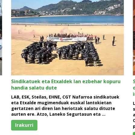
Sindikatuek eta Etxaldek lan ezbehar kopuru
handia salatu dute
LAB, ESK, Steilas, EHNE, CGT Nafarroa sindikatuek
eta Etxalde mugimenduak euskal lantokietan
gertatzen ari diren lan heriotzak salatu dituzte
aurten ere. Atzo, Laneko Segurtasun eta …
Irakurri