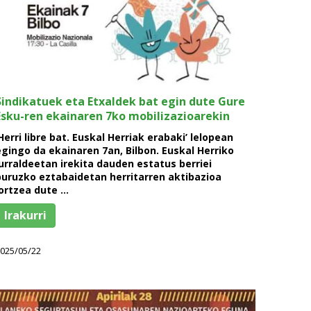
Sindikatuek eta Etxaldek bat egin dute Gure
Esku-ren ekainaren 7ko mobilizazioarekin
‘Herri libre bat. Euskal Herriak erabaki’ lelopean
egingo da ekainaren 7an, Bilbon. Euskal Herriko
lurraldeetan irekita dauden estatus berriei
buruzko eztabaidetan herritarren aktibazioa
lortzea dute …
Irakurri
025/05/22