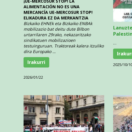
¡UE-MERCOSUR STOP! LA
ALIMENTACIÓN NO ES UNA
MERCANCÍA
UE-MERCOSUR STOP!
ELIKADURA EZ DA MERKANTZIA
Bizkaiko EHNEk eta Bizkaiko ENBAk
Lanuzte
mobilizazio bat deitu dute Bilbon
Palesti
urtarrilaren 29rako, nekazaritzako
sindikatuen mobilizazioen
…
testuinguruan. Traktoreak kalera itzuliko
dira Europako …
Irakur
Irakurri
2025/10/1
2026/01/22