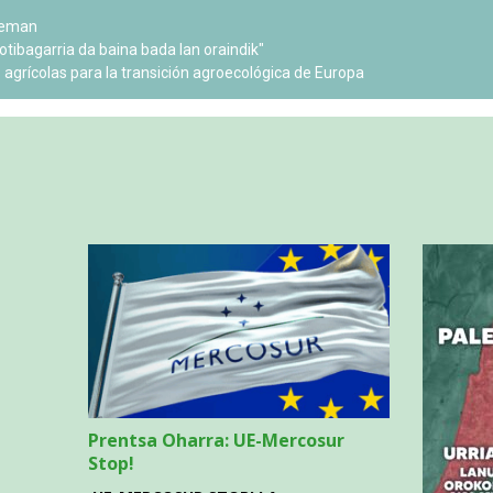
Prentsa Oharra: UE-Mercosur
Stop!