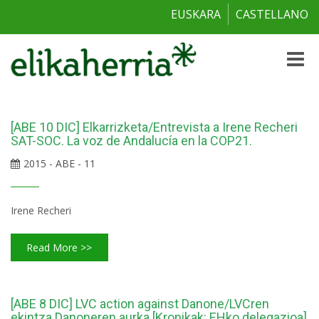
EUSKARA
CASTELLANO
Toggle
naviga
[ABE 10 DIC] Elkarrizketa/Entrevista a Irene Recheri
SAT-SOC. La voz de Andalucía en la COP21.
2015 - ABE - 11
Irene Recheri
Read More >>
[ABE 8 DIC] LVC action against Danone/LVCren
ekintza Danoneren aurka [Kronikak: EHko delegazioa]