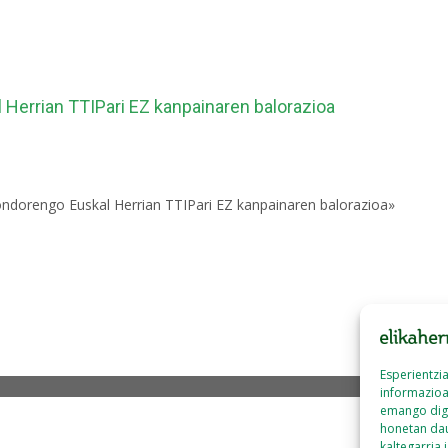
 Herrian TTIPari EZ kanpainaren balorazioa
ondorengo Euskal Herrian TTIPari EZ kanpainaren balorazioa»
Esperientzi
informazioa
emango dig
honetan dau
kaltegarria 