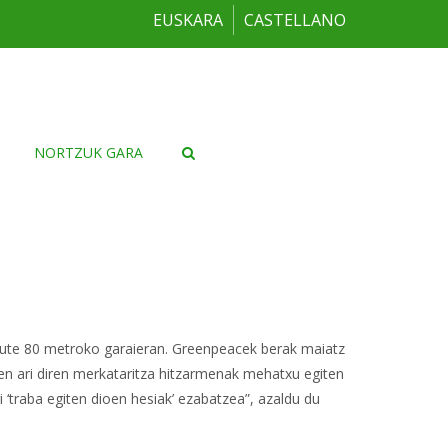
EUSKARA
CASTELLANO
NORTZUK GARA
dute 80 metroko garaieran. Greenpeacek berak maiatz
n ari diren merkataritza hitzarmenak mehatxu egiten
 ‘traba egiten dioen hesiak’ ezabatzea”, azaldu du