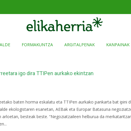
ALDE
FORMAKUNTZA
ARGITALPENAK
KANPAINAK
reetara igo dira TTIPen aurkako ekintzan
eetako baten horma eskalatu eta TTIPen aurkako pankarta bat ipini 
alde ekologistaren esanetan, AEBak eta Europar Batasuna negoziatze
n arloetan, besteak beste. “Negoziatzaileen helburua da merkataritzari
n...