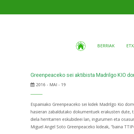
BERRIAK
ETX
Greenpeaceko sei aktibista Madrilgo KIO dor
2016 - MAI - 19
Espainiako Greenpeaceko sei kidek Madrilgo Kio dorr
hasieran zabaldutako dokumentuek erakusten dute, t
diela herritarren eskubideei lan, ingurumen eta osasu
Miguel Angel Soto Greenpeaceko kideak, “baina TTIPe