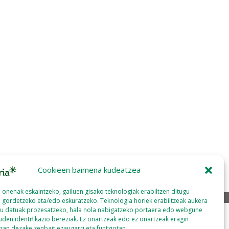
Cookieen baimena kudeatzea
a onenak eskaintzeko, gailuen gisako teknologiak erabiltzen ditugu
 gordetzeko eta/edo eskuratzeko. Teknologia horiek erabiltzeak aukera
u datuak prozesatzeko, hala nola nabigatzeko portaera edo webgune
den identifikazio bereziak. Ez onartzeak edo ez onartzeak eragin
izan dezake zenbait ezaugarri eta funtziotan.