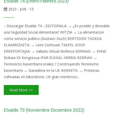
Etxalde 74 (Enero-Febrero 2023)
2023 - JUN - 13
↓ Descargar Etxalde 74 ↓ EDITORIALA: → ¿Es posible y deseable
una Seguridad Social Alimentaria? IRITZIA → La alimentacion
como servicio publico (Gustavo Duch) BERTSOEN TXOKOA
ELKARRIZKETA: → Leire Sorhouet TXAPEL KOOP
ERREPORTAJEA: → Vallado Virtual Nofence BERRIAK: → EHNE
Bizkaia XII Kongresua IPAR EUSKAL HERRIA BERRIAK: →
Feminismo baserritarra eraikiz / Construyendo feminismo
baserritarra → Ganaderia en la UE IKERKETA: → Proteinas
cultivadas en laboratorio. Un gran mentiroso...
Read More >>
Etxalde 73 (Noviembre-Diciembre 2022)