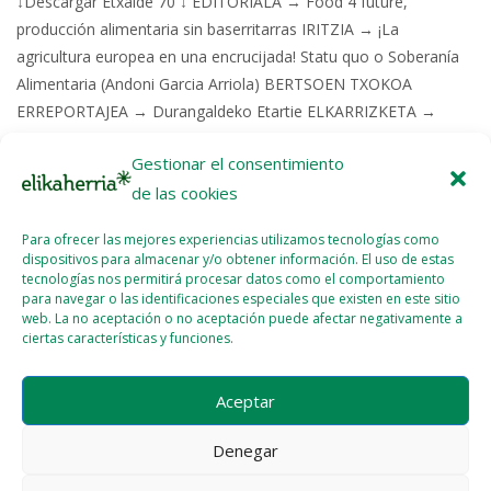
↓Descargar Etxalde 70 ↓ EDITORIALA → Food 4 future,
producción alimentaria sin baserritarras IRITZIA → ¡La
agricultura europea en una encrucijada! Statu quo o Soberanía
Alimentaria (Andoni Garcia Arriola) BERTSOEN TXOKOA
ERREPORTAJEA → Durangaldeko Etartie ELKARRIZKETA →
Maider Martinez BERRIAK → Arabako mahastiak →
Gestionar el consentimiento
Behatoki.eus IPAR EUSKAL HERRIA → Iraunkor izan bedi obratu
de las cookies
duen guzia BERRIAK → Reivindicación a favor de la soberanía
alimentaria → Movilizaciones contra la OMG...
Para ofrecer las mejores experiencias utilizamos tecnologías como
dispositivos para almacenar y/o obtener información. El uso de estas
Read More >>
tecnologías nos permitirá procesar datos como el comportamiento
para navegar o las identificaciones especiales que existen en este sitio
web. La no aceptación o no aceptación puede afectar negativamente a
ciertas características y funciones.
1
2
3
…
30
Next
Aceptar
Denegar