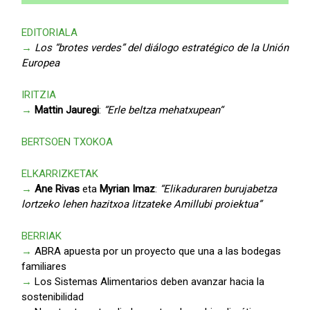
EDITORIALA
→
Los “brotes verdes” del diálogo estratégico de la Unión
Europea
IRITZIA
→
Mattin Jauregi
:
“Erle beltza mehatxupean“
BERTSOEN TXOKOA
ELKARRIZKETAK
→
Ane Rivas
eta
Myrian Imaz
:
“Elikaduraren burujabetza
lortzeko lehen hazitxoa litzateke Amillubi proiektua”
BERRIAK
→
ABRA apuesta por un proyecto que una a las bodegas
familiares
→
Los Sistemas Alimentarios deben avanzar hacia la
sostenibilidad