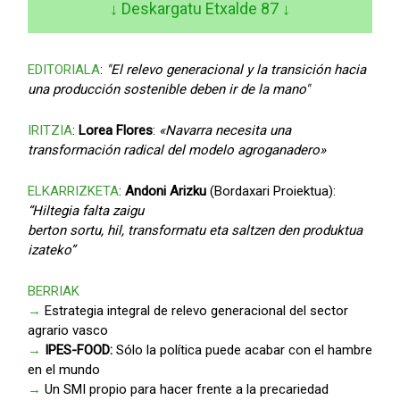
↓ Deskargatu Etxalde 87
↓
EDITORIALA
:
"El relevo generacional y la transición hacia
una producción sostenible deben ir de la mano"
IRITZIA
:
Lorea Flores
:
«Navarra necesita una
transformación radical del modelo agroganadero»
ELKARRIZKETA
:
Andoni Arizku
(Bordaxari Proiektua):
“Hiltegia falta zaigu
berton sortu, hil, transformatu eta saltzen den produktua
izateko”
BERRIAK
→
Estrategia integral de relevo generacional del sector
agrario vasco
→
IPES-FOOD:
Sólo la política puede acabar con el hambre
en el mundo
→
Un SMI propio para hacer frente a la precariedad