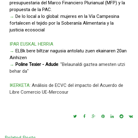
presupuestaria del Marco Financiero Plurianual (MFP) y la
propuesta de la PAC.
→
De lo local a lo global: mujeres en la Vía Campesina
fortalecen el tejido por la Soberanía Alimentaria y la
justicia ecosocial
IPAR EUSKAL HERRIA
→
ELBk bere biltzar nagusia antolatu zuen ekainaren 20an
Ainhizen
→
Poline Texier - Adude
:
"Belaunaldi gaztea amesten utzi
behar da"
IKERKETA
: Análisis de ECVC del impacto del Acuerdo de
Libre Comercio UE-Mercosur
Related Posts