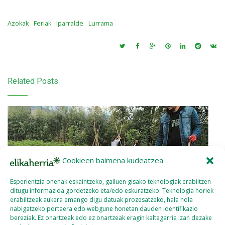
Azokak
Feriak
Iparralde
Lurrama
Related Posts
Cookieen baimena kudeatzea
Esperientzia onenak eskaintzeko, gailuen gisako teknologiak erabiltzen
ditugu informazioa gordetzeko eta/edo eskuratzeko. Teknologia horiek
erabiltzeak aukera emango digu datuak prozesatzeko, hala nola
nabigatzeko portaera edo webgune honetan dauden identifikazio
bereziak. Ez onartzeak edo ez onartzeak eragin kaltegarria izan dezake