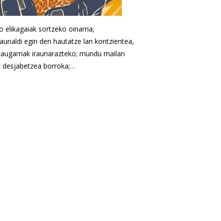
o elikagaiak sortzeko oinarria;
aunaldi egin den hautatze lan kontzientea,
zaugarriak iraunarazteko; mundu mailan
s desjabetzea borroka;…