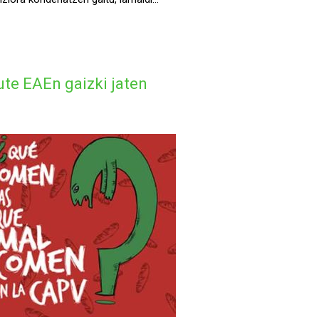
dute EAEn gaizki jaten