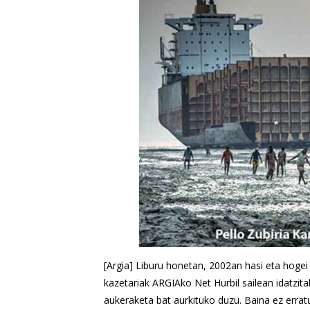
[Argia] Liburu honetan, 2002an hasi eta hogei
kazetariak ARGIAko Net Hurbil sailean idatzit
aukeraketa bat aurkituko duzu. Baina ez erra