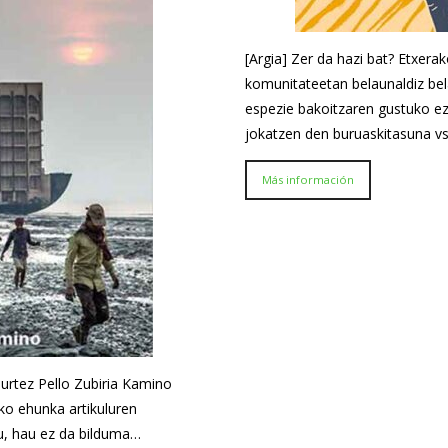
[Argia] Zer da hazi bat? Etxerak
komunitateetan belaunaldiz bel
espezie bakoitzaren gustuko e
jokatzen den buruaskitasuna v
Más información
 urtez Pello Zubiria Kamino
ako ehunka artikuluren
tu, hau ez da bilduma…