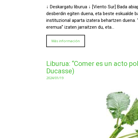
↓ Deskargatu liburua ↓ [Viento Sur] Bada abia
desberdin egiten duena, eta beste eskualde 
instituzional aparta izatera behartzen duena.
eremua” izaten jarraitzen du, eta…
Más información
Liburua: “Comer es un acto pol
Ducasse)
2024/01/19