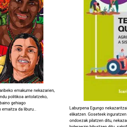
Karibeko emakume nekazarien,
ndu politikoa antolatzeko,
baino gehiago
Laburpena Egungo nekazaritzak
 emaitza da liburu…
elikatzen. Goseteek inguratzen 
ondoezak pilatzen ditu, nekazar
bideraezin bihurtzen ditu, sakri