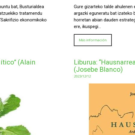
puntu bat, Busturialdea
Gure gizarteko talde ahulenen 
batzuekiko tratamendu
argazki eguneratu bat izateko be
 “Sakrifizio ekonomikoko
horretan abian dauden estrategia
ere, ikuspegi…
Más información
ítico” (Alain
Liburua: “Hausnarrea
(Josebe Blanco)
2023/12/12