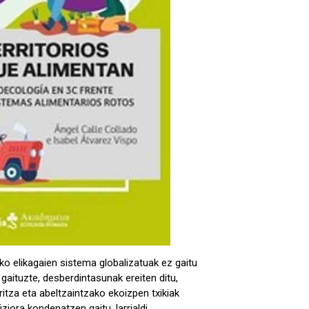
o elikagaien sistema globalizatuak ez gaitu
gaituzte, desberdintasunak ereiten ditu,
itza eta abeltzaintzako ekoizpen txikiak
fiziora kondenatzen gaitu, larrialdi…