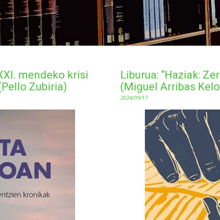
 XXI. mendeko krisi
Liburua: “Haziak: Ze
(Pello Zubiria)
(Miguel Arribas Kel
2024/09/17