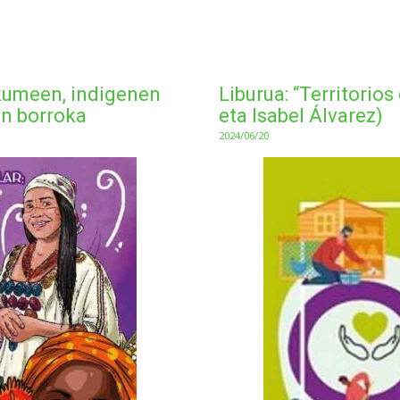
kumeen, indigenen
Liburua: “Territorio
n borroka
eta Isabel Álvarez)
2024/06/20