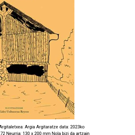
rgitaletxea: Argia Argitaratze data: 2023ko
272 Neurria: 130 x 200 mm Nola bizi da artzain