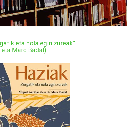
rgatik eta nola egin zureak”
o eta Marc Badal)