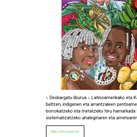
↓ Deskargatu liburua ↓ Latinoamerikako eta 
beltzen, indigenen eta arrantzaleen pentsame
borrokatzeko eta metatzeko hiru hamarkada 
sistematizatzeko ahaleginaren eta ametsaren
Más información