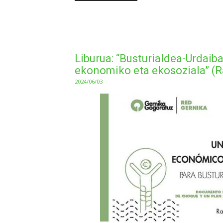
Liburua: “Busturialdea-Urdaib
ekonomiko eta ekosoziala” (
2024/06/03