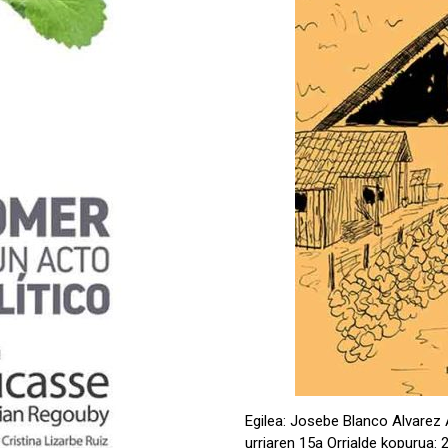
Egilea: Josebe Blanco Alvarez A
urriaren 15a Orrialde kopurua: 