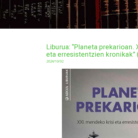
Liburua: “Planeta prekarioan.
eta erresistentzien kronikak” 
2024/10/02