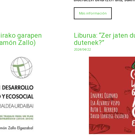
Más información
airako garapen
Liburua: “Zer jaten 
Ramón Zallo)
dutenek?”
2024/04/22