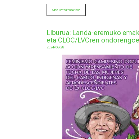
Más información
Liburua: Landa-eremuko ema
eta CLOC/LVCren ondorengoe
2024/06/28