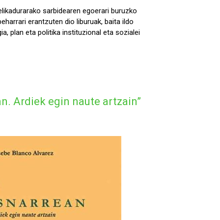
elikadurarako sarbidearen egoerari buruzko
harrari erantzuten dio liburuak, baita ildo
, plan eta politika instituzional eta sozialei
n. Ardiek egin naute artzain”