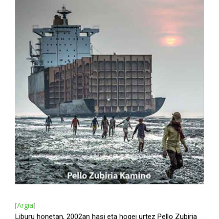
[
Argia
]
Liburu honetan, 2002an hasi eta hogei urtez Pello Zubiria