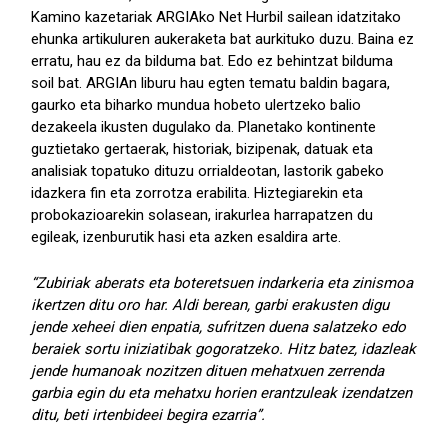
Kamino kazetariak ARGIAko Net Hurbil sailean idatzitako
ehunka artikuluren aukeraketa bat aurkituko duzu. Baina ez
erratu, hau ez da bilduma bat. Edo ez behintzat bilduma
soil bat. ARGIAn liburu hau egten tematu baldin bagara,
gaurko eta biharko mundua hobeto ulertzeko balio
dezakeela ikusten dugulako da. Planetako kontinente
guztietako gertaerak, historiak, bizipenak, datuak eta
analisiak topatuko dituzu orrialdeotan, lastorik gabeko
idazkera fin eta zorrotza erabilita. Hiztegiarekin eta
probokazioarekin solasean, irakurlea harrapatzen du
egileak, izenburutik hasi eta azken esaldira arte.
“Zubiriak aberats eta boteretsuen indarkeria eta zinismoa
ikertzen ditu oro har. Aldi berean, garbi erakusten digu
jende xeheei dien enpatia, sufritzen duena salatzeko edo
beraiek sortu iniziatibak gogoratzeko. Hitz batez, idazleak
jende humanoak nozitzen dituen mehatxuen zerrenda
garbia egin du eta mehatxu horien erantzuleak izendatzen
ditu, beti irtenbideei begira ezarria”.