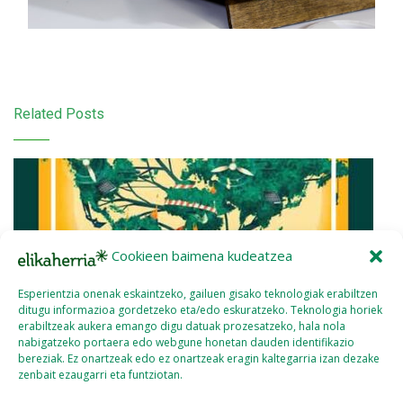
Related Posts
Cookieen baimena kudeatzea
Esperientzia onenak eskaintzeko, gailuen gisako teknologiak erabiltzen
ditugu informazioa gordetzeko eta/edo eskuratzeko. Teknologia horiek
erabiltzeak aukera emango digu datuak prozesatzeko, hala nola
nabigatzeko portaera edo webgune honetan dauden identifikazio
bereziak. Ez onartzeak edo ez onartzeak eragin kaltegarria izan dezake
zenbait ezaugarri eta funtziotan.