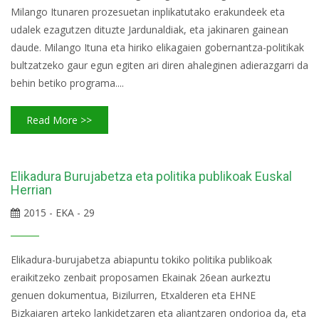
Milango Itunaren prozesuetan inplikatutako erakundeek eta
udalek ezagutzen dituzte Jardunaldiak, eta jakinaren gainean
daude. Milango Ituna eta hiriko elikagaien gobernantza-politikak
bultzatzeko gaur egun egiten ari diren ahaleginen adierazgarri da
behin betiko programa....
Read More >>
Elikadura Burujabetza eta politika publikoak Euskal
Herrian
2015 - EKA - 29
Elikadura-burujabetza abiapuntu tokiko politika publikoak
eraikitzeko zenbait proposamen Ekainak 26ean aurkeztu
genuen dokumentua, Bizilurren, Etxalderen eta EHNE
Bizkaiaren arteko lankidetzaren eta aliantzaren ondorioa da, eta