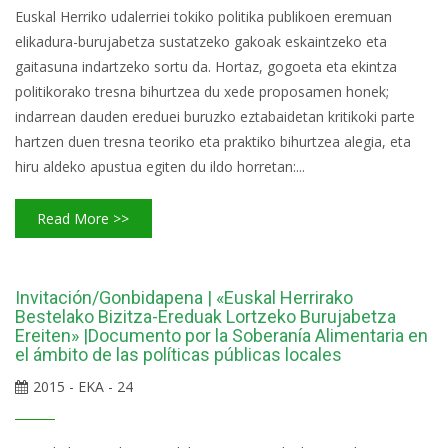
Euskal Herriko udalerriei tokiko politika publikoen eremuan
elikadura-burujabetza sustatzeko gakoak eskaintzeko eta
gaitasuna indartzeko sortu da. Hortaz, gogoeta eta ekintza
politikorako tresna bihurtzea du xede proposamen honek;
indarrean dauden ereduei buruzko eztabaidetan kritikoki parte
hartzen duen tresna teoriko eta praktiko bihurtzea alegia, eta
hiru aldeko apustua egiten du ildo horretan:...
Read More >>
Invitación/Gonbidapena | «Euskal Herrirako
Bestelako Bizitza-Ereduak Lortzeko Burujabetza
Ereiten» |Documento por la Soberanía Alimentaria en
el ámbito de las políticas públicas locales
2015 - EKA - 24