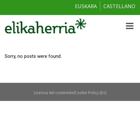
EUSKARA
CASTELLANO
Toggle
naviga
Sorry, no posts were found.
Licencia del contenido
Cookie Policy (EU)