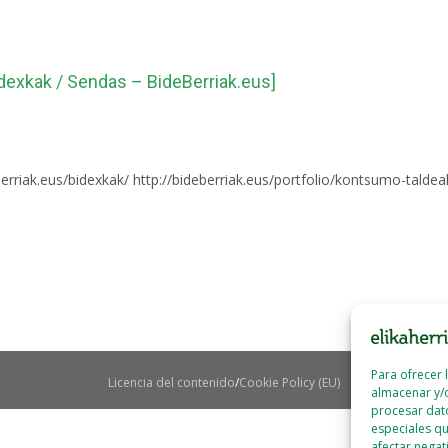
xkak / Sendas – BideBerriak.eus]
erriak.eus/bidexkak/ http://bideberriak.eus/portfolio/kontsumo-taldea
Para ofrecer 
Licencia del contenido
Cookie Policy (EU)
almacenar y/o
procesar dat
especiales qu
afectar negat