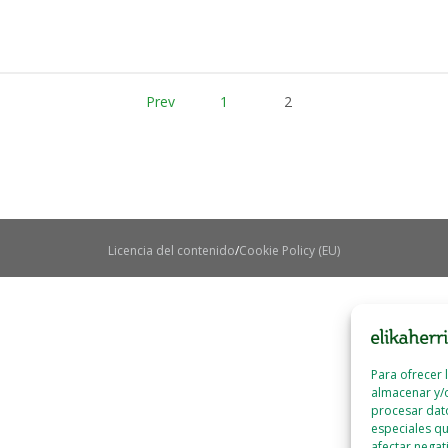
Prev
1
2
Licencia del contenido
Cookie Policy (EU)
Para ofrecer 
almacenar y/o
procesar dat
especiales qu
afectar negat