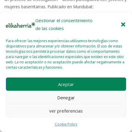
mujeres baserritarras. Publicado en Mundubat:
http://www.mundubat.org/es/noticias/terminos-referencia-
Gestionar el consentimiento
consultoria-euskal-herria-8572.html Foto de...
de las cookies
Read More >>
Para ofrecer las mejores experiencias utilizamos tecnologías como
dispositivos para almacenar y/o obtener información. El uso de estas
tecnologías nos permitirá procesar datos como el comportamiento
para navegar o las identificaciones especiales que existen en este sitio
web. La no aceptación o no aceptación puede afectar negativamente a
ciertas características y funciones.
Licencia del contenido
Cookie Policy (EU)
Aceptar
Denegar
ver preferencias
Cookie Policy