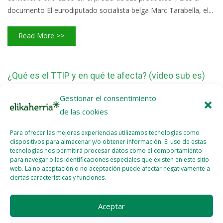
documento El eurodiputado socialista belga Marc Tarabella, el...
Read More >>
¿Qué es el TTIP y en qué te afecta? (vídeo sub es)
2015 - DIC - 27
Gestionar el consentimiento
de las cookies
#NOalTTIP @NOalTTIP
Para ofrecer las mejores experiencias utilizamos tecnologías como
dispositivos para almacenar y/o obtener información. El uso de estas
Read More >>
tecnologías nos permitirá procesar datos como el comportamiento
para navegar o las identificaciones especiales que existen en este sitio
web. La no aceptación o no aceptación puede afectar negativamente a
ciertas características y funciones.
1
2
3
4
Next
Aceptar