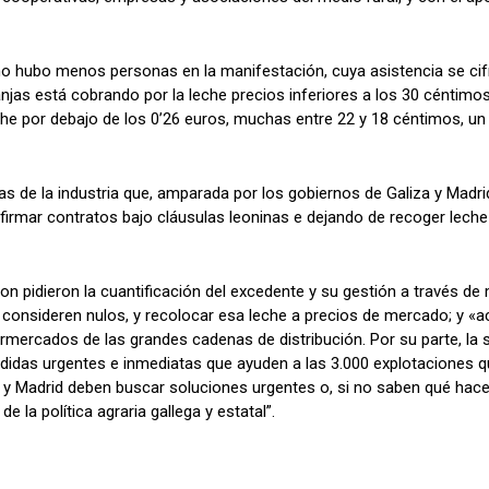
 no hubo menos personas en la manifestación, cuya asistencia se cif
ranjas está cobrando por la leche precios inferiores a los 30 céntimo
leche por debajo de los 0’26 euros, muchas entre 22 y 18 céntimos, un
as de la industria que, amparada por los gobiernos de Galiza y Madr
 firmar contratos bajo cláusulas leoninas e dejando de recoger lech
n pidieron la cuantificación del excedente y su gestión a través de 
onsideren nulos, y recolocar esa leche a precios de mercado; y «ac
rmercados de las grandes cadenas de distribución. Por su parte, la 
medidas urgentes e inmediatas que ayuden a las 3.000 explotaciones 
 y Madrid deben buscar soluciones urgentes o, si no saben qué hacer,
la política agraria gallega y estatal”.