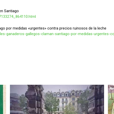
en Santiago
37133274_864110.html
go por medidas «urgentes» contra precios ruinosos de la leche
les-ganaderos-gallegos-claman-santiago-por-medidas-urgentes-co