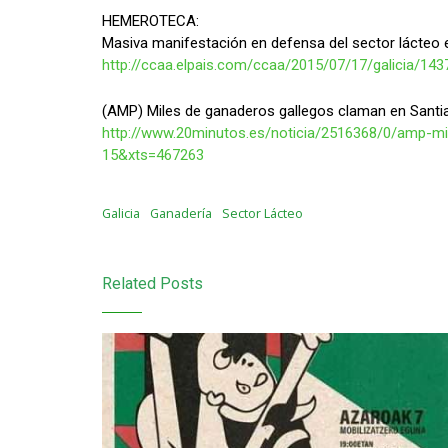
HEMEROTECA:
Masiva manifestación en defensa del sector lácteo 
http://ccaa.elpais.com/ccaa/2015/07/17/galicia/14
(AMP) Miles de ganaderos gallegos claman en Santia
http://www.20minutos.es/noticia/2516368/0/amp-mi
15&xts=467263
Galicia
Ganadería
Sector Lácteo
Related Posts