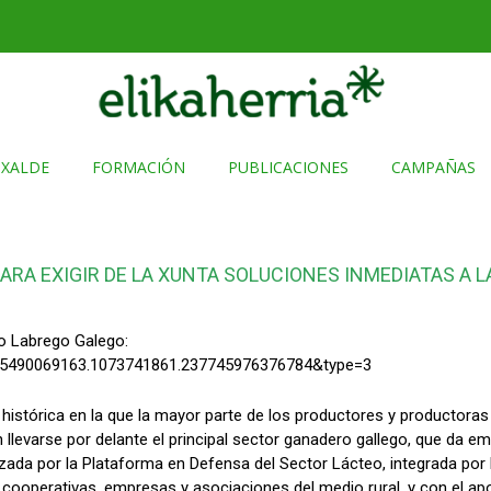
TXALDE
FORMACIÓN
PUBLICACIONES
CAMPAÑAS
A EXIGIR DE LA XUNTA SOLUCIONES INMEDIATAS A LA
to Labrego Galego:
155490069163.1073741861.237745976376784&type=3
istórica en la que la mayor parte de los productores y productoras de
llevarse por delante el principal sector ganadero gallego, que da e
zada por la Plataforma en Defensa del Sector Lácteo, integrada por l
cooperativas, empresas y asociaciones del medio rural, y con el apo