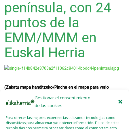
península, con 24
puntos de la
EMM/MMM en
Euskal Herria
(Zakatu mapa handitzeko/Pincha en el mapa para verlo
ampliado)
Gestionar el consentimiento
Izena ematea Lisboren Autobuseko/Inscripción para los
de las cookies
autobuses a Lisboa
Para ofrecer las mejores experiencias utilizamos tecnologías como
Después de cruzar toda Europa y pasar por Euskal Herria, la
dispositivos para almacenar y/o obtener información. El uso de estas
caravana seguirá hacia Galiza, y celebrará su final en Lisboa.
tecnologías nos permitirá procesar datos como el comportamiento