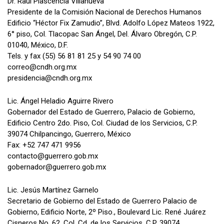
Dr. Raúl Plascencia Villanueva
Presidente de la Comisión Nacional de Derechos Humanos
Edificio “Héctor Fix Zamudio”, Blvd. Adolfo López Mateos 1922,
6° piso, Col. Tlacopac San Ángel, Del. Álvaro Obregón, C.P.
01040, México, D.F.
Tels. y fax (55) 56 81 81 25 y 54 90 74 00
correo@cndh.org.mx
presidencia@cndh.org.mx
Lic. Ángel Heladio Aguirre Rivero
Gobernador del Estado de Guerrero, Palacio de Gobierno,
Edificio Centro 2do. Piso, Col. Ciudad de los Servicios, C.P.
39074 Chilpancingo, Guerrero, México
Fax: +52 747 471 9956
contacto@guerrero.gob.mx
gobernador@guerrero.gob.mx
Lic. Jesús Martínez Garnelo
Secretario de Gobierno del Estado de Guerrero Palacio de
Gobierno, Edificio Norte, 2º Piso., Boulevard Lic. René Juárez
Cisneros No. 62. Col. Cd, de los Servicios, C.P. 39074,