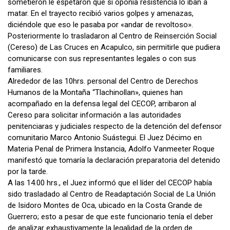
sometieron le espetaron que si oponía resistencia lo iban a
matar. En el trayecto recibió varios golpes y amenazas,
diciéndole que eso le pasaba por «andar de revoltoso».
Posteriormente lo trasladaron al Centro de Reinserción Social
(Cereso) de Las Cruces en Acapulco, sin permitirle que pudiera
comunicarse con sus representantes legales o con sus
familiares.
Alrededor de las 10hrs. personal del Centro de Derechos
Humanos de la Montaña “Tlachinollan», quienes han
acompañado en la defensa legal del CECOP, arribaron al
Cereso para solicitar información a las autoridades
penitenciaras y judiciales respecto de la detención del defensor
comunitario Marco Antonio Suástegui. El Juez Décimo en
Materia Penal de Primera Instancia, Adolfo Vanmeeter Roque
manifestó que tomaría la declaración preparatoria del detenido
por la tarde.
A las 14.00 hrs., el Juez informó que el líder del CECOP había
sido trasladado al Centro de Readaptación Social de La Unión
de Isidoro Montes de Oca, ubicado en la Costa Grande de
Guerrero; esto a pesar de que este funcionario tenía el deber
de analizar exhaustivamente la legalidad de la orden de