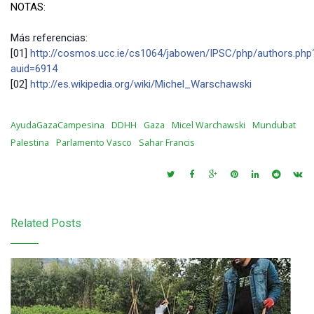
NOTAS:
Más referencias:
[01]
http://cosmos.ucc.ie/cs1064/jabowen/IPSC/php/authors.php
auid=6914
[02]
http://es.wikipedia.org/wiki/Michel_Warschawski
AyudaGazaCampesina
DDHH
Gaza
Micel Warchawski
Mundubat
Palestina
Parlamento Vasco
Sahar Francis
Related Posts