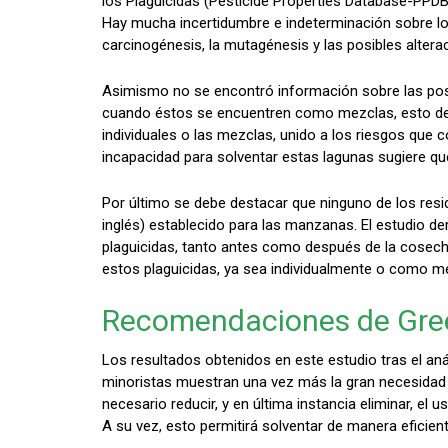
los Plaguicidas (Pesticide Properties Database-PPDB)
Hay mucha incertidumbre e indeterminación sobre lo
carcinogénesis, la mutagénesis y las posibles alter
Asimismo no se encontró información sobre las posi
cuando éstos se encuentren como mezclas, esto demu
individuales o las mezclas, unido a los riesgos que
incapacidad para solventar estas lagunas sugiere qu
Por último se debe destacar que ninguno de los resi
inglés) establecido para las manzanas. El estudio de
plaguicidas, tanto antes como después de la cosecha
estos plaguicidas, ya sea individualmente o como m
Recomendaciones de Gr
Los resultados obtenidos en este estudio tras el an
minoristas muestran una vez más la gran necesidad 
necesario reducir, y en última instancia eliminar, el
A su vez, esto permitirá solventar de manera eficie