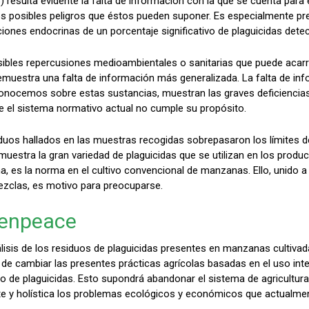
 resulta evidente la falta de información con la que se cuenta para e
s posibles peligros que éstos pueden suponer. Es especialmente pre
aciones endocrinas de un porcentaje significativo de plaguicidas det
bles repercusiones medioambientales o sanitarias que puede acarre
estra una falta de información más generalizada. La falta de inf
 conocemos sobre estas sustancias, muestran las graves deficiencias
e el sistema normativo actual no cumple su propósito.
duos hallados en las muestras recogidas sobrepasaron los límites d
muestra la gran variedad de plaguicidas que se utilizan en los produ
, es la norma en el cultivo convencional de manzanas. Ello, unido a
ezclas, es motivo para preocuparse.
eenpeace
álisis de los residuos de plaguicidas presentes en manzanas cultiv
de cambiar las presentes prácticas agrícolas basadas en el uso int
 uso de plaguicidas. Esto supondrá abandonar el sistema de agricultura
nte y holística los problemas ecológicos y económicos que actualmen