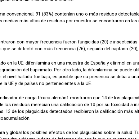
a convencional, 91 (83%) contenían uno o más residuos detectable
s medias más altas de residuos por muestra se encontraron en las m
raron con mayor frecuencia fueron fungicidas (20) e insecticidas (16
que se detectó con más frecuencia (76), seguida del captano (20), bosc
o en la UE: difenilamina en una muestra de España y etirimol en una
egradación del bupirimato. Por otro lado, la difenilamina se puede 
ue el nivel hallado fue bajo, es posible que su presencia se deba a
a UE y de países no pertenecientes a la UE.
indicador de carga tóxica alemán1 mostraron que 14 de los plaguicid
de los residuos merecían una calificación de 10 por su toxicidad a i
as. 13 de los plaguicidas detectados recibieron la calificación más al
 bioacumulación.
a y global los posibles efectos de los plaguicidas sobre la salud. 