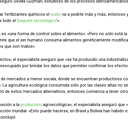
 aseguró Sevilla Guzmán, estudioso de los procesos latinoamerican
ar fertilizantes químicos el
suelo
va a pedirte más y más, entonces y
 todo el ‘
paquete tecnológico
‘».
s es «una forma de control sobre el alimento»: «Pero no sólo está l
ermite que el ser humano consuma alimentos genéticamente modific
es que son malos».
fectos, el especialista aseguró que «se ha producido una industrializ
reocupado por brindar los datos que permiten confirmar los efecto
n de mercados a menor escala, donde se encuentran productores co
La agricultura ecológica consumida sólo por las clases altas no si
n de estos mercados alternativos, entonces comienza a tener otro
sición a la
producción
agroecológica», el especialista aseguró que
ucción mundial. «Esto puede hacerse, en Brasil y Bolivia han habido
concluyó.