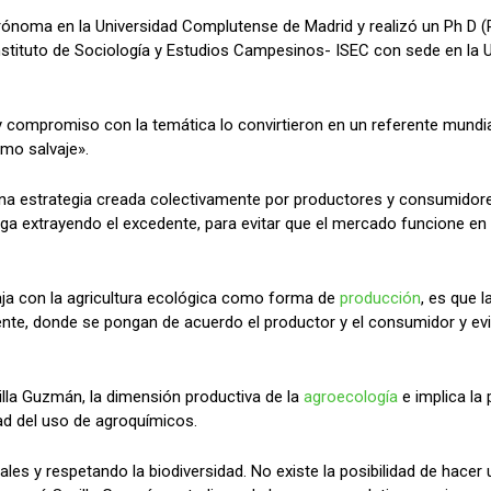
grónoma en la Universidad Complutense de Madrid y realizó un Ph D (R
el Instituto de Sociología y Estudios Campesinos- ISEC con sede en 
a y compromiso con la temática lo convirtieron en un referente mundi
smo salvaje».
na estrategia creada colectivamente por productores y consumidores
siga extrayendo el excedente, para evitar que el mercado funcione e
baja con la agricultura ecológica como forma de
producción
, es que 
dente, donde se pongan de acuerdo el productor y el consumidor y ev
villa Guzmán, la dimensión productiva de la
agroecología
e implica la
dad del uso de agroquímicos.
les y respetando la biodiversidad. No existe la posibilidad de hace