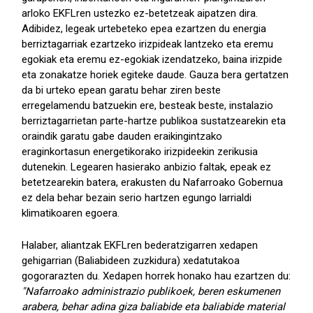
arloko EKFLren ustezko ez-betetzeak aipatzen dira.
Adibidez, legeak urtebeteko epea ezartzen du energia
berriztagarriak ezartzeko irizpideak lantzeko eta eremu
egokiak eta eremu ez-egokiak izendatzeko, baina irizpide
eta zonakatze horiek egiteke daude. Gauza bera gertatzen
da bi urteko epean garatu behar ziren beste
erregelamendu batzuekin ere, besteak beste, instalazio
berriztagarrietan parte-hartze publikoa sustatzearekin eta
oraindik garatu gabe dauden eraikingintzako
eraginkortasun energetikorako irizpideekin zerikusia
dutenekin. Legearen hasierako anbizio faltak, epeak ez
betetzearekin batera, erakusten du Nafarroako Gobernua
ez dela behar bezain serio hartzen egungo larrialdi
klimatikoaren egoera.
Halaber, aliantzak EKFLren bederatzigarren xedapen
gehigarrian (Baliabideen zuzkidura) xedatutakoa
gogorarazten du. Xedapen horrek honako hau ezartzen du:
"Nafarroako administrazio publikoek, beren eskumenen
arabera, behar adina giza baliabide eta baliabide material