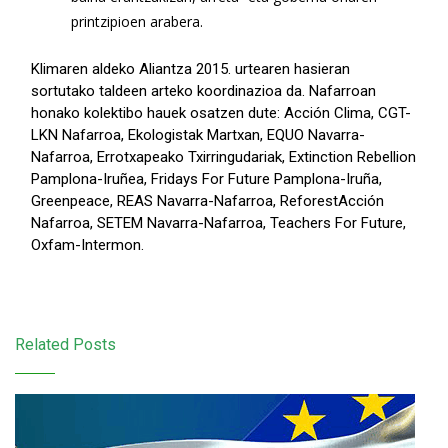
printzipioen arabera.
Klimaren aldeko Aliantza 2015. urtearen hasieran
sortutako taldeen arteko koordinazioa da. Nafarroan
honako kolektibo hauek osatzen dute: Acción Clima, CGT-
LKN Nafarroa, Ekologistak Martxan, EQUO Navarra-
Nafarroa, Errotxapeako Txirringudariak, Extinction Rebellion
Pamplona-Iruñea, Fridays For Future Pamplona-Iruña,
Greenpeace, REAS Navarra-Nafarroa, ReforestAcción
Nafarroa, SETEM Navarra-Nafarroa, Teachers For Future,
Oxfam-Intermon.
Related Posts