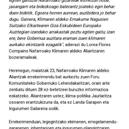
egiten gaituzte Nafarroako gizarteak etorkizun hobe,
jasangarri eta bidezkoago baterantz joateko egin behar
duen bidetik. Egoera horren aurrean, auzibidera jo behar
dugu. Gainera, Klimaren aldeko Emakume Nagusien
Suitzako Elkartearen Giza Eskubideen Europako
Auzitegian izandako arrakastak poztu egiten gaitu; izan
ere, bere Gobernua auzitara eraman zuen klimaren
aurkako ekintzarik ezagatik"
, adierazi du Lorea Flores
Compains Nafarroako Klimaren aldeko Aliantzaren
bozeramaileak.
Herenegun, maiatzak 23, Nafarroako Klimaren aldeko
Aliantzak errekerimendu bat aurkeztu zuen Foru
Komunitateko Gobernuko Lehendakaritzan, orain arte
zenbatu dituen 28 ez-betetzeei buruzko informazioa
eskatzeko. Aliantzaren ustez, klima-politika Jaurlaritza
osoaren erantzukizuna da, eta ez Landa Garapen eta
Ingurumen Sailarena soilik.
Errekerimenduan, legegintzako ekimenen, erregelamendu-
garapenen, inbentarioen eta ingurumen-plangintzaren