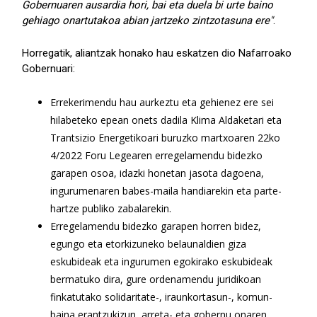
Gobernuaren ausardia hori, bai eta duela bi urte baino
gehiago onartutakoa abian jartzeko zintzotasuna ere"
.
Horregatik, aliantzak honako hau eskatzen dio Nafarroako
Gobernuari:
Errekerimendu hau aurkeztu eta gehienez ere sei
hilabeteko epean onets dadila Klima Aldaketari eta
Trantsizio Energetikoari buruzko martxoaren 22ko
4/2022 Foru Legearen erregelamendu bidezko
garapen osoa, idazki honetan jasota dagoena,
ingurumenaren babes-maila handiarekin eta parte-
hartze publiko zabalarekin.
Erregelamendu bidezko garapen horren bidez,
egungo eta etorkizuneko belaunaldien giza
eskubideak eta ingurumen egokirako eskubideak
bermatuko dira, gure ordenamendu juridikoan
finkatutako solidaritate-, iraunkortasun-, komun-
baina erantzukizun, arreta- eta gobernu onaren