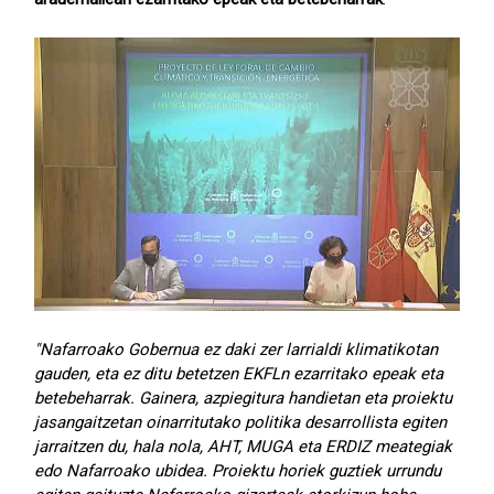
"Nafarroako Gobernua ez daki zer larrialdi klimatikotan
gauden, eta ez ditu betetzen EKFLn ezarritako epeak eta
betebeharrak. Gainera, azpiegitura handietan eta proiektu
jasangaitzetan oinarritutako politika desarrollista egiten
jarraitzen du, hala nola, AHT, MUGA eta ERDIZ meategiak
edo Nafarroako ubidea. Proiektu horiek guztiek urrundu