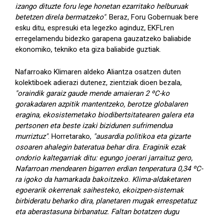
izango dituzte foru lege honetan ezarritako helburuak
betetzen direla bermatzeko"
. Beraz, Foru Gobernuak bere
esku ditu, espresuki eta legezko aginduz, EKFLren
erregelamendu bidezko garapena gauzatzeko baliabide
ekonomiko, tekniko eta giza baliabide guztiak.
Nafarroako Klimaren aldeko Aliantza osatzen duten
kolektiboek adierazi dutenez, zientziak dioen bezala,
"oraindik garaiz gaude mende amaieran 2 ºC-ko
gorakadaren azpitik mantentzeko, berotze globalaren
eragina, ekosistemetako biodibertsitatearen galera eta
pertsonen eta beste izaki bizidunen sufrimendua
murriztuz"
. Horretarako,
"ausardia politikoa eta gizarte
osoaren ahalegin bateratua behar dira. Eraginik ezak
ondorio kaltegarriak ditu: egungo joerari jarraituz gero,
Nafarroan mendearen bigarren erdian tenperatura 0,34 ºC-
ra igoko da hamarkada bakoitzeko. Klima-aldaketaren
egoerarik okerrenak saihesteko, ekoizpen-sistemak
birbideratu beharko dira, planetaren mugak errespetatuz
eta aberastasuna birbanatuz. Faltan botatzen dugu