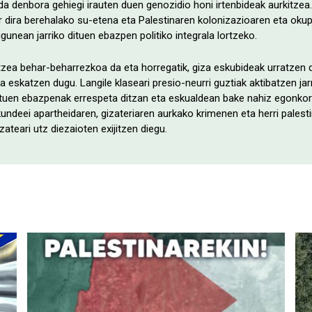
a denbora gehiegi irauten duen genozidio honi irtenbideak aurkitzea. 
ar dira berehalako su-etena eta Palestinaren kolonizazioaren eta ok
gunean jarriko dituen ebazpen politiko integrala lortzeko.
zea behar-beharrezkoa da eta horregatik, giza eskubideak urratzen 
a eskatzen dugu. Langile klaseari presio-neurri guztiak aktibatzen j
atuen ebazpenak errespeta ditzan eta eskualdean bake nahiz egonkor
kundeei apartheidaren, gizateriaren aurkako krimenen eta herri palest
ateari utz diezaioten exijitzen diegu.