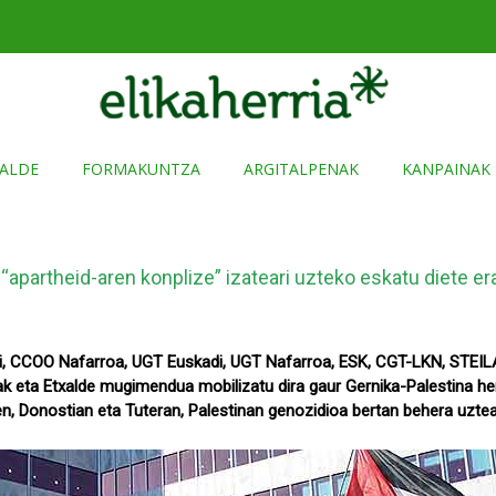
ALDE
FORMAKUNTZA
ARGITALPENAK
KANPAINAK
 “apartheid-aren konplize” izateari uzteko eskatu diete e
, CCOO Nafarroa, UGT Euskadi, UGT Nafarroa, ESK, CGT-LKN, STEIL
ak eta Etxalde mugimendua mobilizatu dira gaur Gernika-Palestina he
zen, Donostian eta Tuteran, Palestinan genozidioa bertan behera uzt