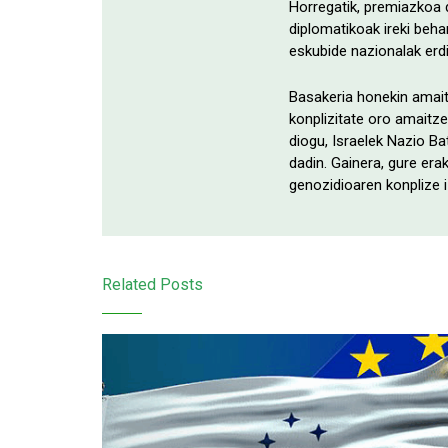
Horregatik, premiazkoa d
diplomatikoak ireki beh
eskubide nazionalak erdi
Basakeria honekin amait
konplizitate oro amaitze
diogu, Israelek Nazio B
dadin. Gainera, gure era
genozidioaren konplize iz
Related Posts