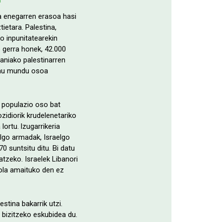
ta enegarren erasoa hasi
ietara. Palestina,
 inpunitatearekin
o gerra honek, 42.000
daniako palestinarren
 hau mundu osoa
a populazio oso bat
zidiorik krudelenetariko
ortu. lzugarrikeria
elgo armadak, Israelgo
0 suntsitu ditu. Bi datu
atzeko. Israelek Libanori
nola amaituko den ez
stina bakarrik utzi.
 bizitzeko eskubidea du.