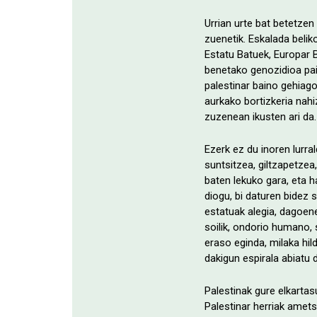
Urrian urte bat betetzen
zuenetik. Eskalada belik
Estatu Batuek, Europar 
benetako genozidioa pair
palestinar baino gehiago 
aurkako bortizkeria nah
zuzenean ikusten ari da.
Ezerk ez du inoren lurra
suntsitzea, giltzapetzea
baten lekuko gara, eta h
diogu, bi daturen bidez 
estatuak alegia, dagoene
soilik, ondorio humano, 
eraso eginda, milaka hi
dakigun espirala abiatu d
Palestinak gure elkartas
Palestinar herriak amets