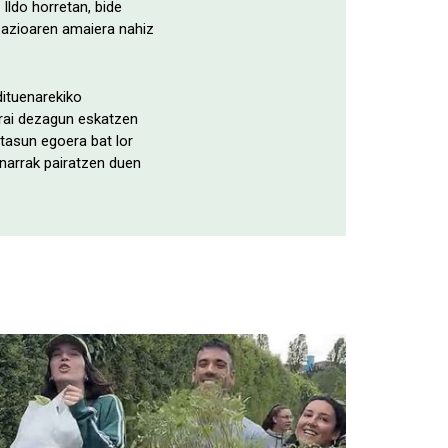
Ildo horretan, bide
upazioaren amaiera nahiz
dituenarekiko
arrai dezagun eskatzen
tasun egoera bat lor
inarrak pairatzen duen