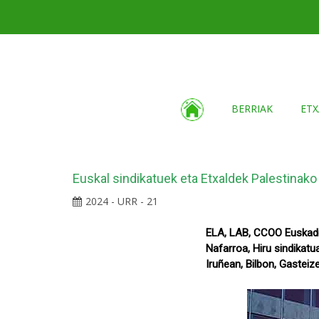
BERRIAK
ETX
Euskal sindikatuek eta Etxaldek Palestinako
2024 - URR - 21
ELA, LAB, CCOO Euskadi
Nafarroa, Hiru sindikatu
Iruñean, Bilbon, Gastei