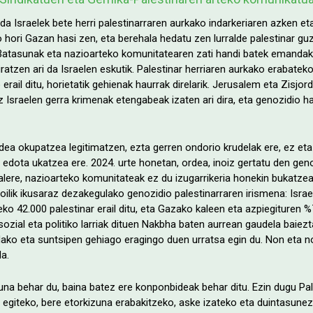
 da Israelek bete herri palestinarraren aurkako indarkeriaren azken e
o hori Gazan hasi zen, eta berehala hedatu zen lurralde palestinar guzt
Batasunak eta nazioarteko komunitatearen zati handi batek emandako
atzen ari da Israelen eskutik. Palestinar herriaren aurkako erabatek
erail ditu, horietatik gehienak haurrak direlarik. Jerusalem eta Zisjor
iz Israelen gerra krimenak etengabeak izaten ari dira, eta genozidio
ldea okupatzea legitimatzen, ezta gerren ondorio krudelak ere, ez et
, edota ukatzea ere. 2024. urte honetan, ordea, inoiz gertatu den geno
alere, nazioarteko komunitateak ez du izugarrikeria honekin bukatzea l
soilik ikusaraz dezakegulako genozidio palestinarraren irismena: Isra
ko 42.000 palestinar erail ditu, eta Gazako kaleen eta azpiegituren %7
sozial eta politiko larriak dituen Nakbha baten aurrean gaudela baiezt
ldako eta suntsipen gehiago eragingo duen urratsa egin du. Non eta 
a.
una behar du, baina batez ere konponbideak behar ditu. Ezin dugu Pale
 egiteko, bere etorkizuna erabakitzeko, aske izateko eta duintasunez