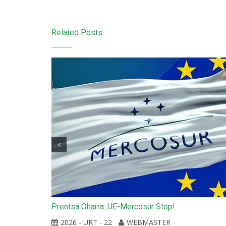
Related Posts
Prentsa Oharra: UE-Mercosur Stop!
itu laguntza
enean
2026 - URT - 22
WEBMASTER