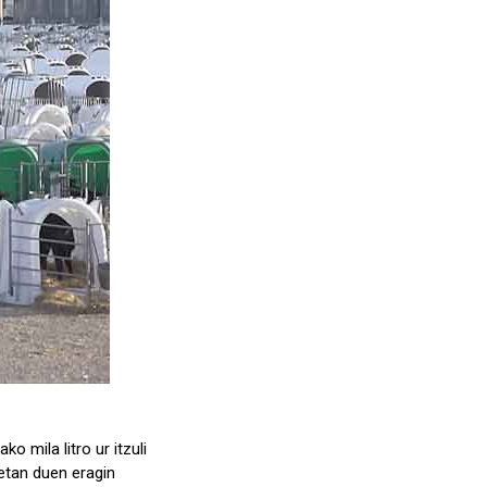
 mila litro ur itzuli
retan duen eragin