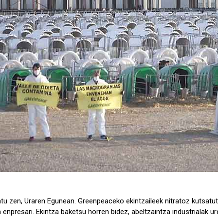
 zen, Uraren Egunean. Greenpeaceko ekintzaileek nitratoz kutsatutako
a enpresari. Ekintza baketsu horren bidez, abeltzaintza industrialak u