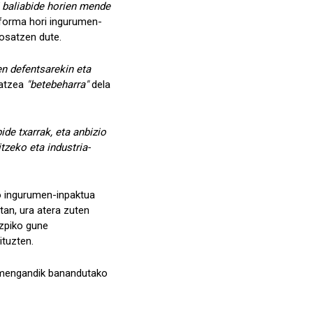
ai baliabide horien mende
aforma hori ingurumen-
osatzen dute.
en defentsarekin eta
latzea
"betebeharra"
dela
ide txarrak, eta anbizio
tzeko eta industria-
 ingurumen-inpaktua
tan, ura atera zuten
zpiko gune
ituzten.
n amengandik banandutako