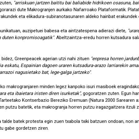
 zuten,
"arriskuan jartzen baititu bai baliabide hidrikoen osasuna, b
gorarazi dute Makrogranjen aurkako Nafarroako Plataformatik. Plat
erakundek eta elikadura-subiranotasunaren aldeko hainbat erakundek 
ikatuan, auzipetuei babesa eta aintzatespena adierazi diete,
"urar
 duten konpromisoagatik"
. Abeltzaintza-eredu horren kutsadura sa
 bidez, Greenpeacek agerian utzi nahi zituen
"enpresa horren jardunb
ia eskatu, Espainian dagoen uraren kutsadura-arazo larriarekin amai
arrazoi nagusietako bat, lege-galga jartzeko"
.
o makrogranjaren minden legez kanpoko isuri masiboek eragindako
ra eta ibaietara iristen diren isurketak"
, gogoratzen zuten. Egun har
 Tarteetako Kontserbazio Bereziko Eremuan (Natura 2000 Sarearen a
 putzu batetik, eta makrogranja horren putzu iragazgaitzera itzuli z
sta talde batek protesta egin zuen txabola txiki batzuen ondoan, no
tu gabe gordetzen ziren.