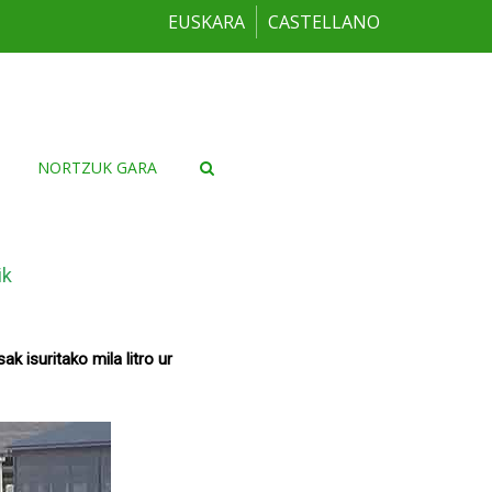
EUSKARA
CASTELLANO
NORTZUK GARA
ik
ak isuritako mila litro ur