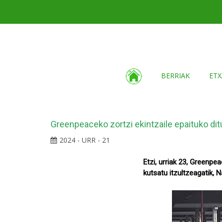
BERRIAK
ETX
Greenpeaceko zortzi ekintzaile epaituko di
2024 - URR - 21
Etzi, urriak 23, Greenpea
kutsatu itzultzeagatik,