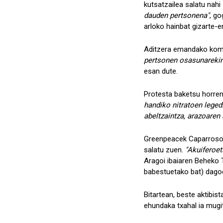
kutsatzailea salatu nahi
dauden pertsonena"
, go
arloko hainbat gizarte-
Aditzera emandako komun
pertsonen osasunarekin
esan dute.
Protesta baketsu horren
handiko nitratoen leged
abeltzaintza, arazoaren 
Greenpeacek Caparrosok
salatu zuen.
"Akuiferoeta
Aragoi ibaiaren Beheko
babestuetako bat) dagoen
Bitartean, beste aktibi
ehundaka txahal ia mugi