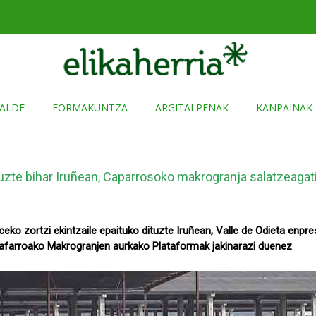
ALDE
FORMAKUNTZA
ARGITALPENAK
KANPAINAK
tuzte bihar Iruñean, Caparrosoko makrogranja salatzeagat
ceko zortzi ekintzaile epaituko dituzte Iruñean, Valle de Odieta enpres
 Nafarroako Makrogranjen aurkako Plataformak jakinarazi duenez
.