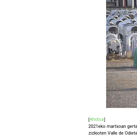
[
Ahotsa
]
2021eko martxoan gertatu
zizkioten Valle de Odiet