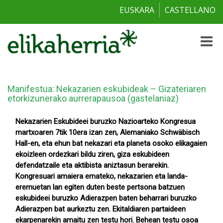
EUSKARA
CASTELLANO
Toggle
naviga
Manifestua: Nekazarien eskubideak – Gizateriaren
etorkizunerako aurrerapausoa (gastelaniaz)
Nekazarien Eskubideei buruzko Nazioarteko Kongresua
martxoaren 7tik 10era izan zen, Alemaniako Schwäbisch
Hall-en, eta ehun bat nekazari eta planeta osoko elikagaien
ekoizleen ordezkari bildu ziren, giza eskubideen
defendatzaile eta aktibista aniztasun berarekin.
Kongresuari amaiera emateko, nekazarien eta landa-
eremuetan lan egiten duten beste pertsona batzuen
eskubideei buruzko Adierazpen baten beharrari buruzko
Adierazpen bat aurkeztu zen. Ekitaldiaren partaideen
ekarpenarekin amaitu zen testu hori. Behean testu osoa