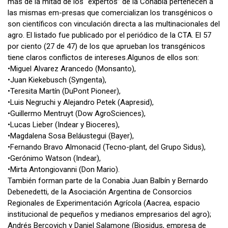
más de la mitad de los “expertos” de la Conabia pertenecen a
las mismas em-presas que comercializan los transgénicos o
son científicos con vinculación directa a las multinacionales del
agro. El listado fue publicado por el periódico de la CTA. El 57
por ciento (27 de 47) de los que aprueban los transgénicos
tiene claros conflictos de intereses.Algunos de ellos son:
•Miguel Alvarez Arancedo (Monsanto),
•Juan Kiekebusch (Syngenta),
•Teresita Martín (DuPont Pioneer),
•Luis Negruchi y Alejandro Petek (Aapresid),
•Guillermo Mentruyt (Dow AgroSciences),
•Lucas Lieber (Indear y Bioceres),
•Magdalena Sosa Beláustegui (Bayer),
•Fernando Bravo Almonacid (Tecno-plant, del Grupo Sidus),
•Gerónimo Watson (Indear),
•Mirta Antongiovanni (Don Mario).
También forman parte de la Conabia Juan Balbín y Bernardo
Debenedetti, de la Asociación Argentina de Consorcios
Regionales de Experimentación Agrícola (Aacrea, espacio
institucional de pequeños y medianos empresarios del agro);
Andrés Bercovich y Daniel Salamone (Biosidus, empresa de