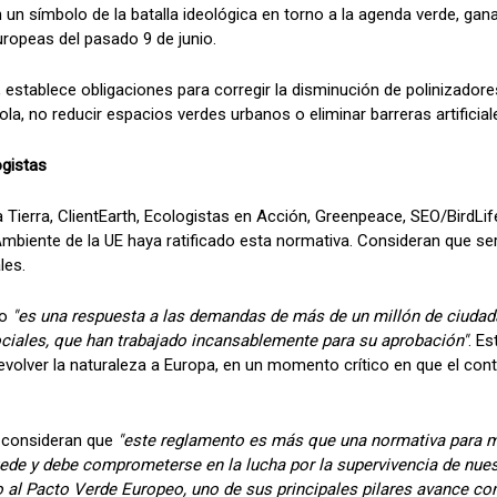
en un símbolo de la batalla ideológica en torno a la agenda verde, ga
ropeas del pasado 9 de junio.
 establece obligaciones para corregir la disminución de polinizadore
la, no reducir espacios verdes urbanos o eliminar barreras artificiale
ogistas
Tierra, ClientEarth, Ecologistas en Acción, Greenpeace, SEO/BirdLi
biente de la UE haya ratificado esta normativa. Consideran que será 
les.
to
"es una respuesta a las demandas de más de un millón de ciudada
ciales, que han trabajado incansablemente para su aprobación"
. E
evolver la naturaleza a Europa, en un momento crítico en que el con
 consideran que
"este reglamento es más que una normativa para me
de y debe comprometerse en la lucha por la supervivencia de nues
o al Pacto Verde Europeo, uno de sus principales pilares avance co