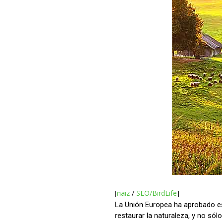
[
naiz
/
SEO/BirdLife
]
La Unión Europea ha aprobado est
restaurar la naturaleza, y no sól