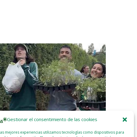
Gestionar el consentimiento de las cookies
las mejores experiencias utilizamos tecnologías como dispositivos para
or García y Eider Etxeberria: «Todos los que
Greenpeace 