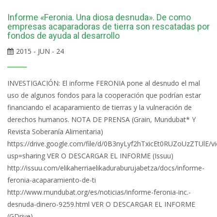
Informe «Feronia. Una diosa desnuda». De como
empresas acaparadoras de tierra son rescatadas por
fondos de ayuda al desarrollo
2015 - JUN - 24
INVESTIGACIÓN: El informe FERONIA pone al desnudo el mal
uso de algunos fondos para la cooperación que podrían estar
financiando el acaparamiento de tierras y la vulneración de
derechos humanos. NOTA DE PRENSA (Grain, Mundubat* Y
Revista Soberanía Alimentaria)
https://drive.google.com/file/d/0B3nyLyf2hTxicEt0RUZoUzZTUlE/v
usp=sharing VER O DESCARGAR EL INFORME (Issuu)
http://issuu.com/elikaherriaelikaduraburujabetza/docs/informe-
feronia-acaparamiento-de-ti
http://www.mundubat.org/es/noticias/informe-feronia-inc.-
desnuda-dinero-9259.html VER O DESCARGAR EL INFORME
(GDrive)