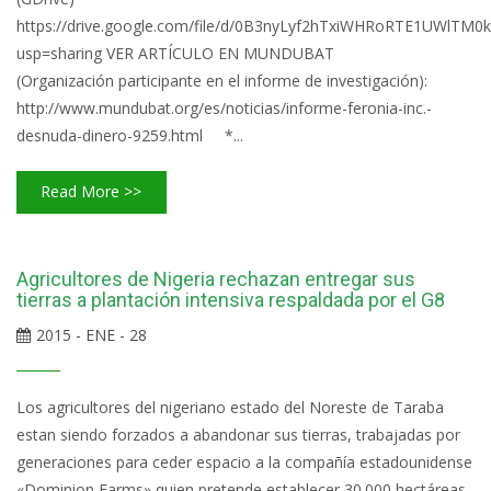
https://drive.google.com/file/d/0B3nyLyf2hTxiWHRoRTE1UWlTM0k
usp=sharing VER ARTÍCULO EN MUNDUBAT
(Organización participante en el informe de investigación):
http://www.mundubat.org/es/noticias/informe-feronia-inc.-
desnuda-dinero-9259.html *...
Read More >>
Agricultores de Nigeria rechazan entregar sus
tierras a plantación intensiva respaldada por el G8
2015 - ENE - 28
Los agricultores del nigeriano estado del Noreste de Taraba
estan siendo forzados a abandonar sus tierras, trabajadas por
generaciones para ceder espacio a la compañía estadounidense
«Dominion Farms» quien pretende establecer 30.000 hectáreas