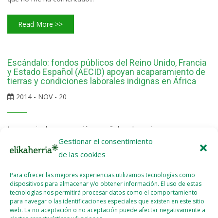
Read More >>
Escándalo: fondos públicos del Reino Unido, Francia
y Estado Español (AECID) apoyan acaparamiento de
tierras y condiciones laborales indignas en África
2014 - NOV - 20
La agencia de cooperación española subvenciona a una
Gestionar el consentimiento
empresa que paga un dólar al día a sus trabajadores en la
República Democrática del Congo. La Aecid dice que pedirá
de las cookies
explicaciones al Fondo Africano para la Agricultura, al que ha
Para ofrecer las mejores experiencias utilizamos tecnologías como
destinado 40 millones de euros. El Fondo Africano para la
dispositivos para almacenar y/o obtener información. El uso de estas
Agricultura (AAF, en sus siglas en inglés) ha servido -entre otras
tecnologías nos permitirá procesar datos como el comportamiento
para navegar o las identificaciones especiales que existen en este sitio
cosas- para rescatar a un empresa canadiense en crisis,
web. La no aceptación o no aceptación puede afectar negativamente a
Feronia,...