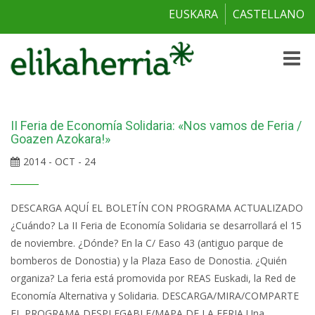
EUSKARA
CASTELLANO
Toggle
naviga
II Feria de Economía Solidaria: «Nos vamos de Feria /
Goazen Azokara!»
2014 - OCT - 24
DESCARGA AQUÍ EL BOLETÍN CON PROGRAMA ACTUALIZADO
¿Cuándo? La II Feria de Economía Solidaria se desarrollará el 15
de noviembre. ¿Dónde? En la C/ Easo 43 (antiguo parque de
bomberos de Donostia) y la Plaza Easo de Donostia. ¿Quién
organiza? La feria está promovida por REAS Euskadi, la Red de
Economía Alternativa y Solidaria. DESCARGA/MIRA/COMPARTE
EL PROGRAMA DESPLEGABLE/MAPA DE LA FERIA Una