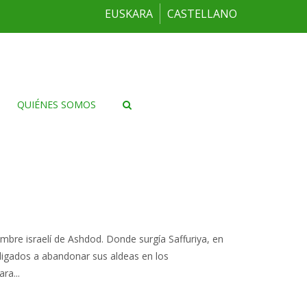
EUSKARA
CASTELLANO
QUIÉNES SOMOS
bre israelí de Ashdod. Donde surgía Saffuriya, en
ligados a abandonar sus aldeas en los
ra...