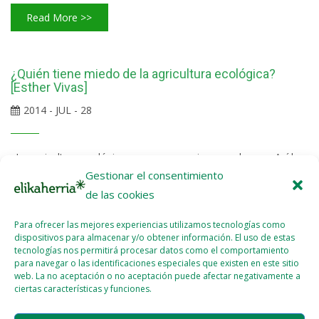
Read More >>
¿Quién tiene miedo de la agricultura ecológica?
[Esther Vivas]
2014 - JUL - 28
«La agricultura ecológica pone muy nerviosos a algunos. Así lo
Gestionar el consentimiento
constatan, en los últimos tiempos, la multiplicación de artículos,
entrevistas, libros que tiene por único objetivo desprestigiar su
de las cookies
trabajo, desinformar acerca de su práctica y desacreditar sus
Para ofrecer las mejores experiencias utilizamos tecnologías como
principios. Se trata de discursos plagados de falsedades que,
dispositivos para almacenar y/o obtener información. El uso de estas
vestidos de una supuesta independencia científica para
tecnologías nos permitirá procesar datos como el comportamiento
para navegar o las identificaciones especiales que existen en este sitio
legitimarse, nos cuentan las “maldades” de un modelo de
web. La no aceptación o no aceptación puede afectar negativamente a
agricultura y alimentación que suma progresivamente más...
ciertas características y funciones.
Read More >>