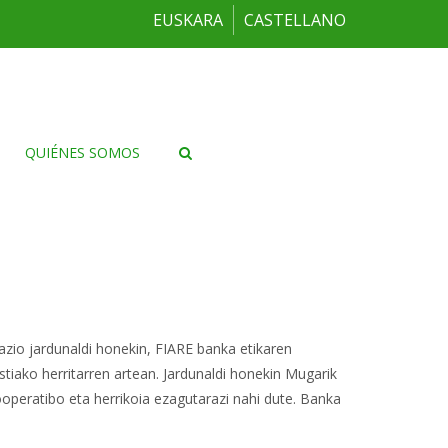
EUSKARA
CASTELLANO
QUIÉNES SOMOS
zio jardunaldi honekin, FIARE banka etikaren
tiako herritarren artean. Jardunaldi honekin Mugarik
peratibo eta herrikoia ezagutarazi nahi dute. Banka