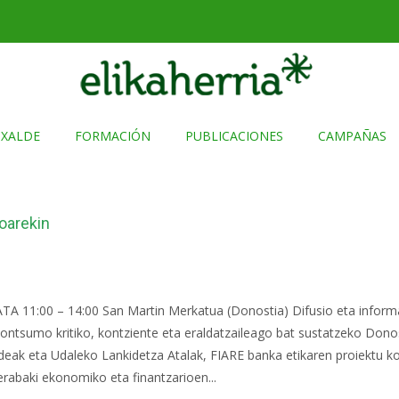
TXALDE
FORMACIÓN
PUBLICACIONES
CAMPAÑAS
oarekin
A 11:00 – 14:00 San Martin Merkatua (Donostia) Difusio eta informa
kontsumo kritiko, kontziente eta eraldatzaileago bat sustatzeko Donos
ak eta Udaleko Lankidetza Atalak, FIARE banka etikaren proiektu koo
 erabaki ekonomiko eta finantzarioen...