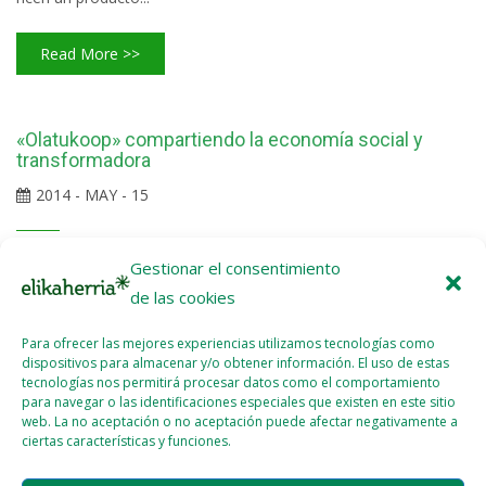
Read More >>
«Olatukoop» compartiendo la economía social y
transformadora
2014 - MAY - 15
Con bases abiertas se integran en Olatu: Talaios (3) Sorginetxe
Gestionar el consentimiento
(2) Totem (7) Koop57 (2) KIS (3) EHNE Bizkaia Aholku
de las cookies
Kooperatiba (2+2) Albaitaritza Lasarte (2) Sakantzen Sarea
Para ofrecer las mejores experiencias utilizamos tecnologías como
Katakrak (11 + 4) Hiritik At (6) Ximaurpila Elkartea (5) Lakari (4)
dispositivos para almacenar y/o obtener información. El uso de estas
Biantik (2) Noticia completa en
tecnologías nos permitirá procesar datos como el comportamiento
euskera: http://eus.elikaherria.org/?p=35 Más
para navegar o las identificaciones especiales que existen en este sitio
web. La no aceptación o no aceptación puede afectar negativamente a
información: olatukoop.net
ciertas características y funciones.
Read More >>