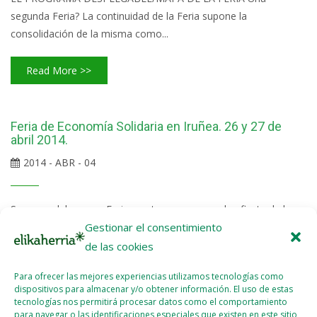
segunda Feria? La continuidad de la Feria supone la
consolidación de la misma como...
Read More >>
Feria de Economía Solidaria en Iruñea. 26 y 27 de
abril 2014.
2014 - ABR - 04
Se va a celebrar una Feria que te va a sorprender: fiesta de la
Gestionar el consentimiento
economía solidaria en Pamplona. CARTELES, FOLLETO Y MÁS
RECURSOS DE LA FERIA: VER/DESCARGAR Lugar: Antigua
de las cookies
estación de Autobuses (Frente a Baluarte) Días: 26 y 27 de abril
Para ofrecer las mejores experiencias utilizamos tecnologías como
2014 ¿Hay alternativas a la gran banca?, ¿Tengo otras opciones
dispositivos para almacenar y/o obtener información. El uso de estas
de contratar electricidad distintas a las grandes compañías
tecnologías nos permitirá procesar datos como el comportamiento
para navegar o las identificaciones especiales que existen en este sitio
eléctricas, o encontrar un seguro fuera de las aseguradoras