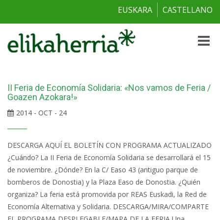
EUSKARA
CASTELLANO
Toggle
naviga
II Feria de Economía Solidaria: «Nos vamos de Feria /
Goazen Azokara!»
2014 - OCT - 24
DESCARGA AQUÍ EL BOLETÍN CON PROGRAMA ACTUALIZADO
¿Cuándo? La II Feria de Economía Solidaria se desarrollará el 15
de noviembre. ¿Dónde? En la C/ Easo 43 (antiguo parque de
bomberos de Donostia) y la Plaza Easo de Donostia. ¿Quién
organiza? La feria está promovida por REAS Euskadi, la Red de
Economía Alternativa y Solidaria. DESCARGA/MIRA/COMPARTE
EL PROGRAMA DESPLEGABLE/MAPA DE LA FERIA Una