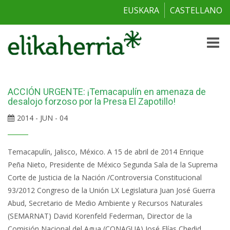
EUSKARA
CASTELLANO
Toggle
naviga
ACCIÓN URGENTE: ¡Temacapulín en amenaza de
desalojo forzoso por la Presa El Zapotillo!
2014 - JUN - 04
Temacapulín, Jalisco, México. A 15 de abril de 2014 Enrique
Peña Nieto, Presidente de México Segunda Sala de la Suprema
Corte de Justicia de la Nación /Controversia Constitucional
93/2012 Congreso de la Unión LX Legislatura Juan José Guerra
Abud, Secretario de Medio Ambiente y Recursos Naturales
(SEMARNAT) David Korenfeld Federman, Director de la
Comisión Nacional del Agua (CONAGUA) José Elías Chedid