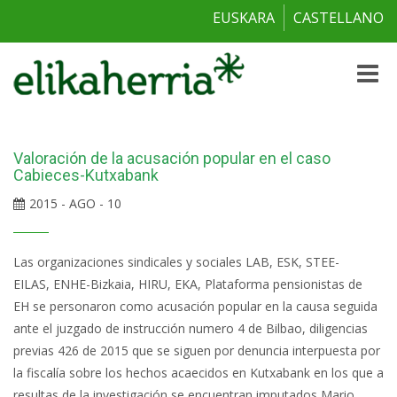
EUSKARA
CASTELLANO
Toggle
naviga
Valoración de la acusación popular en el caso
Cabieces-Kutxabank
2015 - AGO - 10
Las organizaciones sindicales y sociales LAB, ESK, STEE-
EILAS, ENHE-Bizkaia, HIRU, EKA, Plataforma pensionistas de
EH se personaron como acusación popular en la causa seguida
ante el juzgado de instrucción numero 4 de Bilbao, diligencias
previas 426 de 2015 que se siguen por denuncia interpuesta por
la fiscalía sobre los hechos acaecidos en Kutxabank en los que a
resultas de la investigación se encuentran imputados Mario