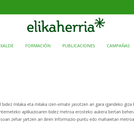
TXALDE
FORMACIÓN
PUBLICACIONES
CAMPAÑAS
idez milaka eta milaka izen-emate jasotzen ari gara igandeko giza ka
 Interneteko aplikazioaren bidez metroa erosteko aukera bertan behe
 osoan zehar jartzen ari diren Informazio-puntu edo mahaietan metroa 