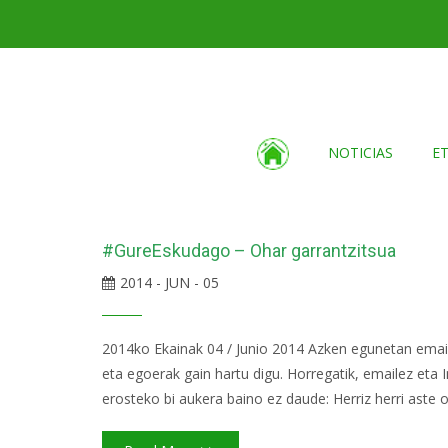
NOTICIAS
E
#GureEskudago – Ohar garrantzitsua
2014 - JUN - 05
2014ko Ekainak 04 / Junio 2014 Azken egunetan email b
eta egoerak gain hartu digu. Horregatik, emailez eta
erosteko bi aukera baino ez daude: Herriz herri aste