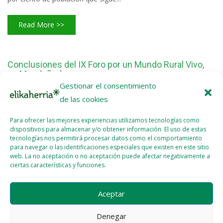
Read More >>
Conclusiones del IX Foro por un Mundo Rural Vivo,
en Mondoñedo
Gestionar el consentimiento
2014 - OCT - 31
de las cookies
Para ofrecer las mejores experiencias utilizamos tecnologías como
El fin de semana pasado se celebró el IX Foro por un Mundo
dispositivos para almacenar y/o obtener información. El uso de estas
Rural Vivo, en Mondoñedo, Galicia, promovido desde
tecnologías nos permitirá procesar datos como el comportamiento
Plataforma Rural, en el cual han participado Isa González desde
para navegar o las identificaciones especiales que existen en este sitio
web. La no aceptación o no aceptación puede afectar negativamente a
Mundubat e isa Álvarez desde Nekasare-EHNE Bizkaia.
ciertas características y funciones.
Read More >>
Aceptar
Denegar