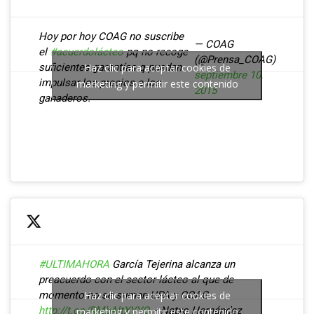
Hoy por hoy COAG no suscribe
— COAG
el
#acuerdolácteo
pq no recoge
(@Prensa_COAG)
suficientes garantías q puedan
Haz clic para aceptar cookies de
septiembre 10,
impulsar los precios a los
marketing y permitir este contenido
2015
ganaderos.
#ULTIMAHORA
García Tejerina alcanza un
preacuerdo con el sector lácteo al que de
momento no se suman UPA y COAG
Haz clic para aceptar cookies de
http://t.co/RMbAltXYYO
— Natxo Hernández
marketing y permitir este contenido