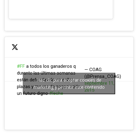
#FF
a todos los ganaderos q
— COAG
durante las últimas semanas
(@Prensa_COAG)
están defendiendo en calles,
Haz clic para aceptar cookies de
septiembre 11,
plazas y mesas de negociación
marketing y permitir este contenido
2015
un futuro digno
#leche