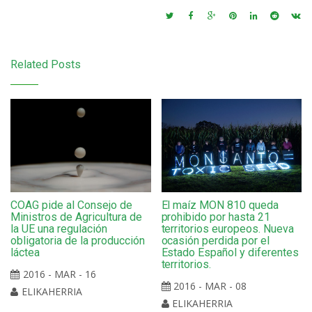
Related Posts
El maíz MON 810 queda
COAG pide al Consejo de
prohibido por hasta 21
Ministros de Agricultura de
territorios europeos. Nueva
la UE una regulación
ocasión perdida por el
obligatoria de la producción
Estado Español y diferentes
láctea
territorios.
2016 - MAR - 16
2016 - MAR - 08
ELIKAHERRIA
ELIKAHERRIA