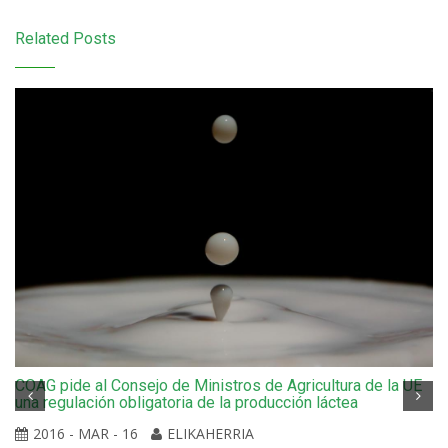
Related Posts
COAG pide al Consejo de Ministros de Agricultura de la UE
una regulación obligatoria de la producción láctea
2016 - MAR - 16
ELIKAHERRIA