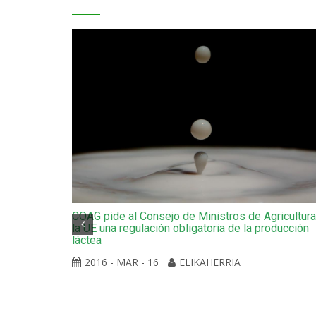
COAG pide al Consejo de Ministros de Agricultur
la UE una regulación obligatoria de la producción
láctea
2016 - MAR - 16
ELIKAHERRIA