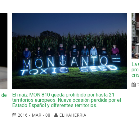
La 
pro
cri
El maíz MON 810 queda prohibido por hasta 21
a de
territorios europeos. Nueva ocasión perdida por el
Estado Español y diferentes territorios.
2016 - MAR - 08
ELIKAHERRIA