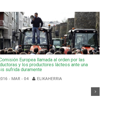
Comisión Europea llamada al orden por las
ductoras y los productores lácteos ante una
sis sufrida duramente
2016 - MAR - 04
ELIKAHERRIA
La plataform
movilización
2016 - MA