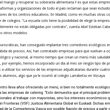
r el mango y recuperar su soberanía alimentaria.Y es que estas emp
plataformas y organizaciones de todo el país reclaman que sean inclui
ores de los centros educativos. En Madrid, como en muchas otras co
 de colegios. “La escuela solo tiene la posibilidad de elegir la empre
mente no están obligadas por contrato”, cuenta Abel Esteban Cabel
do otros modelos.
 burocráticas, han conseguido implantar tres comedores ecológicos e
ubida de precios. Así, han contratado empresas para que vuelvan a oc
ógico y nacional, al mismo tiempo que crean un menú más saludable. “
, por ejemplo, hemos incorporado un día al mes sin ningún tipo de pr
 utilizar los servicios de las empresas adjudicatarias durante cuatro 
 alumnos, algo que ya le ocurrió al colegio Larrabetzu en Vizcaya.
entro lleva años ofreciendo un menú, si bien no totalmente ecológico
 las empresas de catering. “Esto demuestra que el principal problema
ionales al trabajar con mayoristas, sino los intereses económicos 
n Fronteras (VSF) Justicia Alimentaria Global en Euskadi. Dichas em
ad de la Competencia Vasca por posible fijación de precios a partir