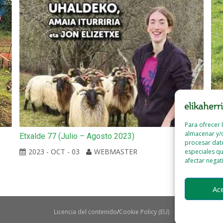
Para ofrecer 
almacenar y/o
Etxalde 77 (Julio – Agosto 2023)
Etx
procesar dat
2023 - OCT - 03
WEBMASTER
especiales qu
afectar negat
Ac
Licencia del contenido
Cookie Policy (EU)